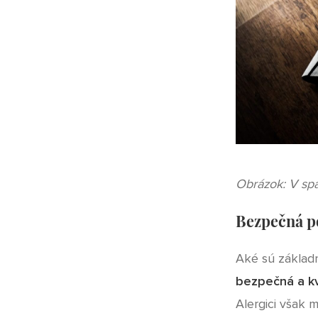
Obrázok: V spá
Bezpečná po
Aké sú základ
bezpečná a kv
Alergici však 