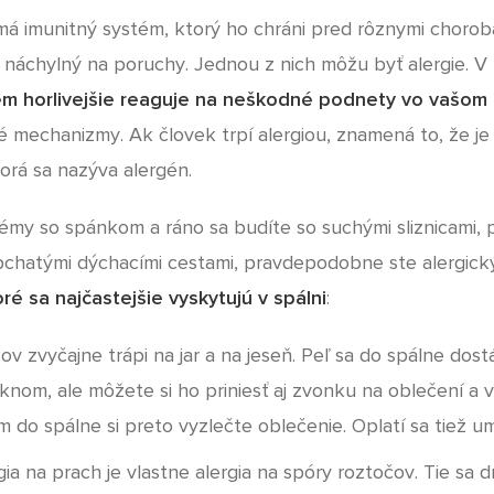
á imunitný systém, ktorý ho chráni pred rôznymi chorob
 náchylný na poruchy. Jednou z nich môžu byť alergie. V
ém horlivejšie reaguje na neškodné podnety vo vašom 
 mechanizmy. Ak človek trpí alergiou, znamená to, že je 
torá sa nazýva alergén.
émy so spánkom a ráno sa budíte so suchými sliznicami,
pchatými dýchacími cestami, pravdepodobne ste alergic
ré sa najčastejšie vyskytujú v spálni
:
ov zvyčajne trápi na jar a na jeseň. Peľ sa do spálne dostá
nom, ale môžete si ho priniesť aj zvonku na oblečení a v
 do spálne si preto vyzlečte oblečenie. Oplatí sa tiež umy
ia na prach je vlastne alergia na spóry roztočov. Tie sa dr