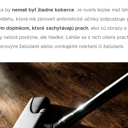
ika by
nemali byť žiadne koberce
. Je oveľa lepšie mať ľa
lahu, ktorá má zároveň antistatické účinky (odpudzuje 
m doplnkom, ktoré zachytávajú prach
, ako sú obrazy a
y neboli porézne, ale hladké. Ľahšie sa z nich utiera prac
érovými žalúziami alebo vonkajšími roletami či žalúziami.