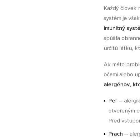
Každý človek m
systém je však
imunitný syst
spúšťa obranné
určitú látku, k
Ak máte probl
očami alebo u
alergénov, kto
Peľ
– alergik
otvoreným ok
Pred vstupom
Prach
– alerg