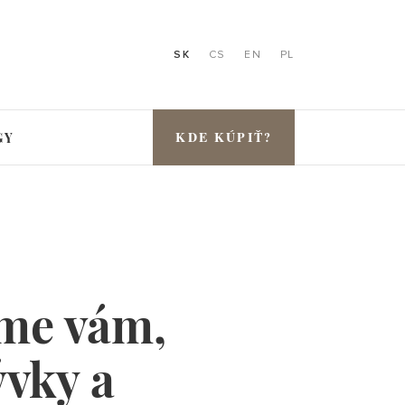
SK
CS
EN
PL
KDE KÚPIŤ?
GY
íme vám,
ývky a