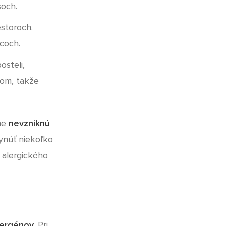
soch.
estoroch.
acoch.
osteli,
hom, takže
jne
nevzniknú
ynúť niekoľko
 alergického
lergénov
. Pri