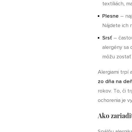
textíliách, 
Plesne
– naj
Nájdete ich 
Srsť
– častou 
alergény sa d
môžu zostať 
Alergiami trpí
zo dňa na de
rokov. To, či t
ochorenia je vyš
Ako zariadi
Spálňu alergik