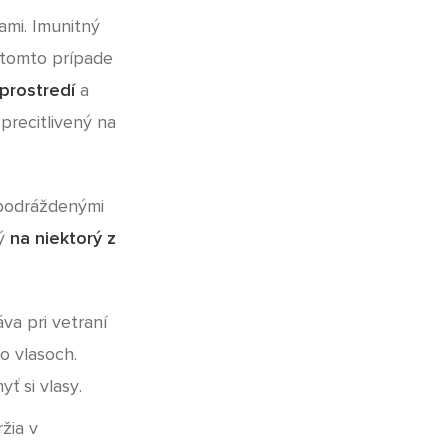
ami. Imunitný
 tomto prípade
prostredí
a
precitlivený na
 podráždenými
ký
na niektorý z
va pri vetraní
o vlasoch.
ť si vlasy.
žia v