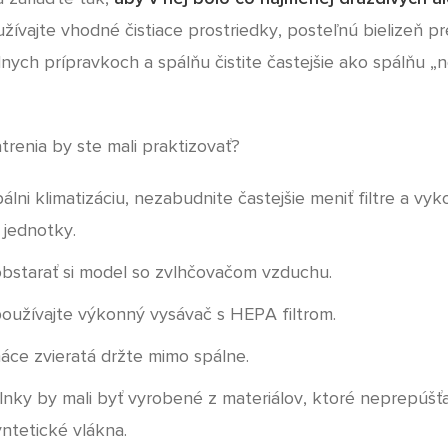
žívajte vhodné čistiace prostriedky, posteľnú bielizeň pr
lnych prípravkoch a spálňu čistite častejšie ako spálňu 
trenia by ste mali praktizovať?
álni klimatizáciu, nezabudnite častejšie meniť filtre a vy
 jednotky.
obstarať si model so zvlhčovačom vzduchu.
používajte výkonný vysávač s HEPA filtrom.
ce zvieratá držte mimo spálne.
lnky by mali byť vyrobené z materiálov, ktoré neprepúšťa
yntetické vlákna.