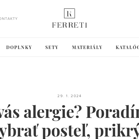
ONTAKTY
DOPLNKY
SETY
MATERIÁLY
KATALÓ
29. 1. 2024
vás alergie? Porad
ybrať posteľ, prikr