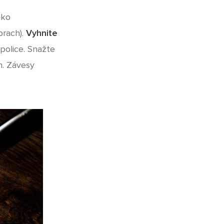
hko
prach).
Vyhnite
 police. Snažte
h. Závesy