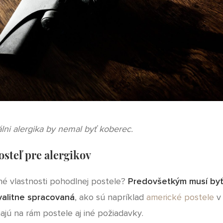
lni alergika by nemal byť koberec.
steľ pre alergikov
né vlastnosti pohodlnej postele?
Predovšetkým musí byť
alitne spracovaná
, ako sú napríklad
americké postele
v 
majú na rám postele aj iné požiadavky.