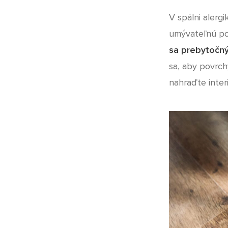
V spálni alerg
umývateľnú pod
sa prebytočný
sa, aby povrch
nahraďte interi