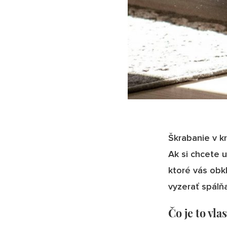
Škrabanie v kr
Ak si chcete u
ktoré vás obkl
vyzerať spálň
Čo je to vla