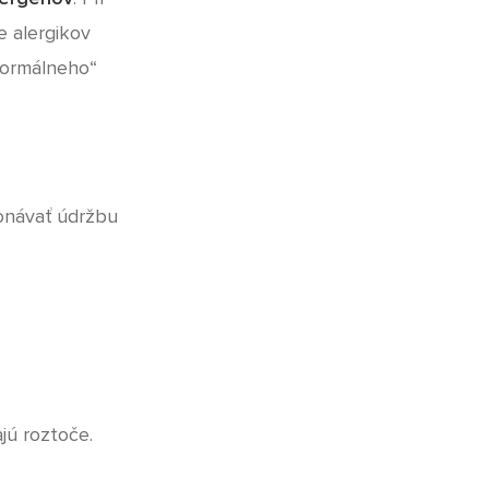
e alergikov
„normálneho“
konávať údržbu
jú roztoče.