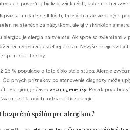
matracoch, posteľnej bielizni, záclonách, kobercoch a záve
lepšie sa im darí vo vlhkých, tmavých a zle vetraných pri
nielen na stenách za nábytkom, ale aj v skrinkách a matr
alergiou je alergia na zvieratá. Ak spíte so zvieratami v p
ržia na matraci a posteľnej bielizni. Navyše lietajú vzduc
v spálni celé hodiny.
 až 25 % populácie a toto číslo stále stúpa. Alergie zvyča
ň
. Od prvých príznakov po stanovenie diagnózy môže upl
rpíte alergiou, je často
vecou genetiky
. Pravdepodobnosť
šia u detí, ktorých rodičia sú tiež alergici.
ť bezpečnú spálňu pre alergikov?
a zariaďte tak,
aby v nej bolo čo najmenej dráždivých a