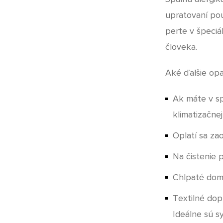
upratovaní pou
perte v špeciá
človeka.
Aké ďalšie opa
Ak máte v sp
klimatizačnej
Oplatí sa za
Na čistenie 
Chlpaté domá
Textilné dop
Ideálne sú s