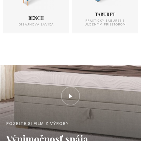
TABURET
BENCH
PRAKTICKÝ TABURET S
DIZAJNOVÁ LAVICA
ÚLOŽNÝM PRIESTOROM
POZRITE SI FILM Z VÝROBY
Výnimočnosť spája