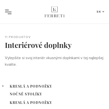
SK
Menu
11 PRODUKTOV
Interiérové doplnky
Vylepšite si svoj interiér vkusnými doplnkami v tej najlepšej
kvalite.
KRESLÁ A PODNOŽKY
NOČNÉ STOLÍKY
KRESLÁ A PODNOŽKY