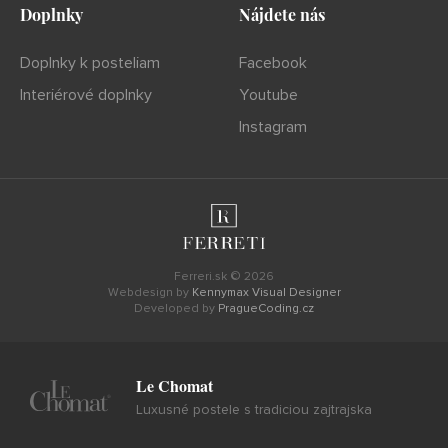
Doplnky
Nájdete nás
Doplnky k posteliam
Facebook
Interiérové doplnky
Youtube
Instagram
Ferreri.sk © 2026
Webdesign by
Kennymax Visual Designer
Developed by
PragueCoding.cz
Le Chomat
Luxusné postele s tradiciou zajtrajska