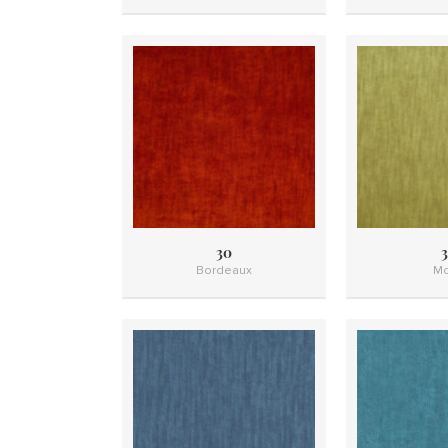
30
3
Bordeaux
Mo