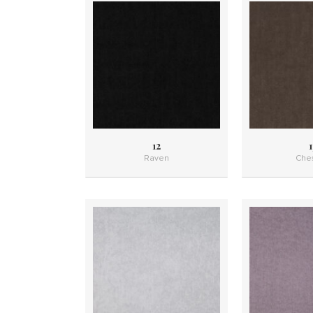
12
1
Raven
Ches