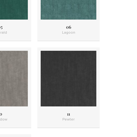
5
06
rald
Lagoon
0
11
dow
Pewter