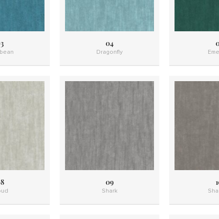
3
04
0
ibean
Dragonfly
Eme
8
09
1
oud
Shark
Sha