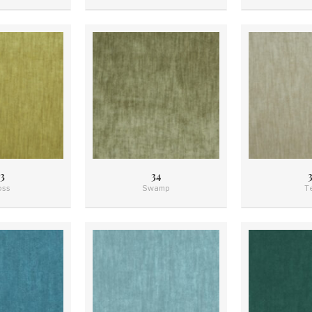
3
34
3
ss
Swamp
T