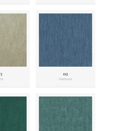
5
02
ea
Harbour