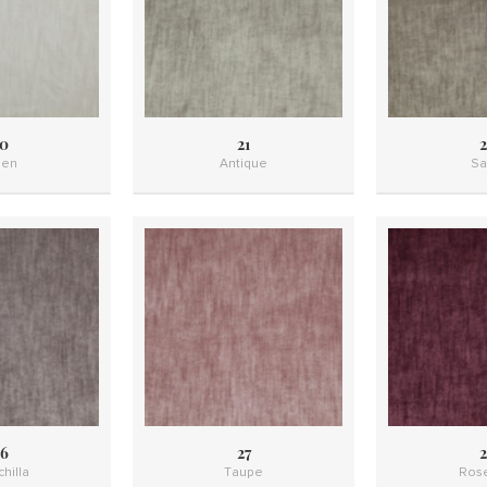
0
21
2
nen
Antique
Sa
6
27
2
hilla
Taupe
Ros