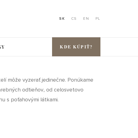
SK
CS
EN
PL
KDE KÚPIŤ?
GY
elí môže vyzerať jedinečne. Ponúkame
farebných odtieňov, od celosvetovo
hu s poťahovými látkami.