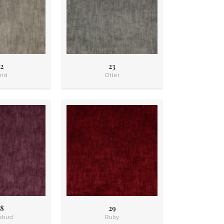
2
23
nd
Otter
8
29
ebud
Ruby