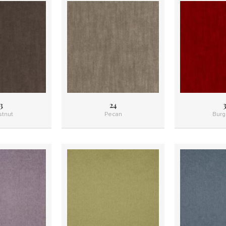
3
24
3
tnut
Pecan
Burg