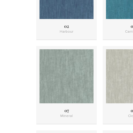
02
0
Harbour
Carr
07
0
Mineral
Cl