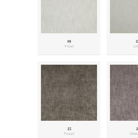
19
2
Frost
Li
25
2
Fossil
Chinc