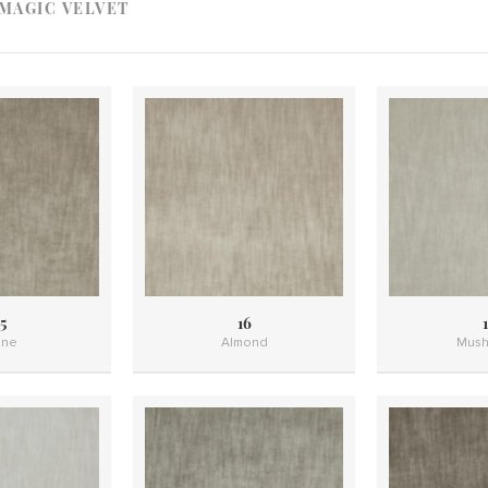
MAGIC VELVET
5
16
1
ne
Almond
Mush