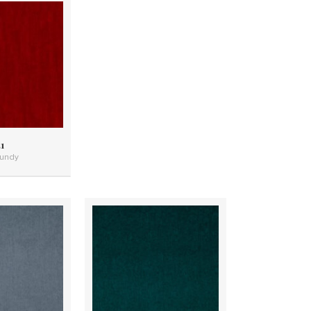
1
undy