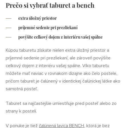
Prečo si vybrať taburet a bench
extra úložný priestor
príjemné sedenie pri prezliekaní
povýšite celkový dojem z interiéru vašej spálne
Kúpou taburetu získate nielen extra úložný priestor a
príjemné sedenie pri prezliekaní, ale zároveň povýšite
celkový dojem z interiéru vašej spálne. Víko taburetu
môžete mať naviac v rovnakom dizajne ako čelo postele,
pričom taburet je čalúnený v identickej čalúnickej látke ako
samotná posteľ.
Taburet sa najčastejšie umiestňuje pred posteľ alebo zo
strany k posteli.
V ponuke je tiež
čalúnená lavica BENCH
, ktorá je bez