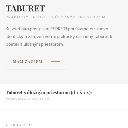
TABURET
PRAKTICKÝ TABURET S ÚLOŽNÝM PRIESTOROM
Ku všetkým posteliam FERRETI ponúkame dizajnovo
identický a zároveň veľmi praktický čalúnený taburet k
posteli s úložným priestorom.
MÁM ZÁUJEM
Taburet s úložným priestorom (d x š x v):
40/160/180/200 X 40 X 55 CM
O TABURETU