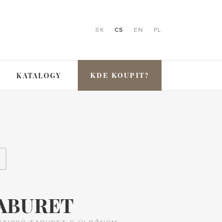
SK
CS
EN
PL
KDE KOUPIT?
KATALOGY
ABURET