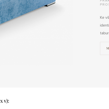
PRA
PRO
Ke vš
ident
tabur
M
x v):