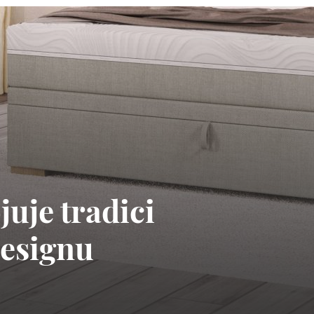
uje tradici
designu