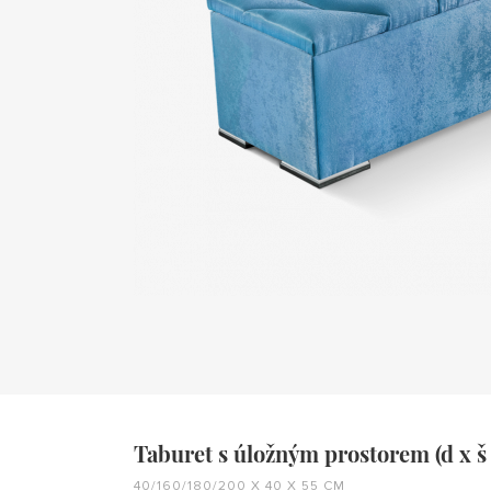
Taburet s úložným prostorem (d x š 
40/160/180/200 X 40 X 55 CM