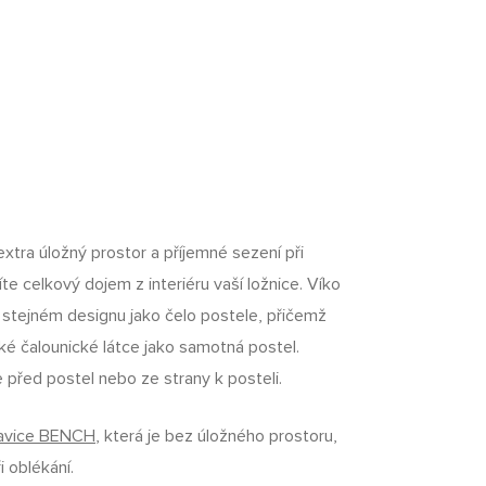
extra úložný prostor a příjemné sezení při
te celkový dojem z interiéru vaší ložnice. Víko
 stejném designu jako čelo postele, přičemž
cké čalounické látce jako samotná postel.
e před postel nebo ze strany k posteli.
lavice BENCH
, která je bez úložného prostoru,
i oblékání.