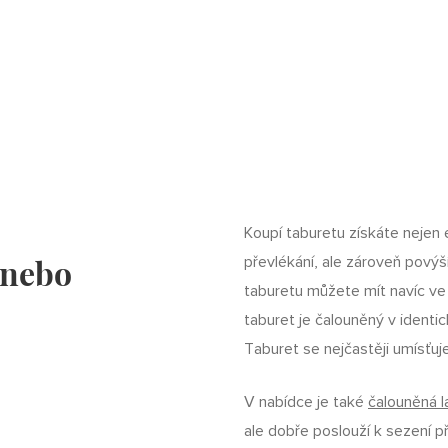
Koupí taburetu získáte nejen 
 nebo
převlékání, ale zároveň povýší
taburetu můžete mít navíc ve
taburet je čalouněný v identi
Taburet se nejčastěji umísťuj
V nabídce je také
čalouněná 
ale dobře poslouží k sezení př