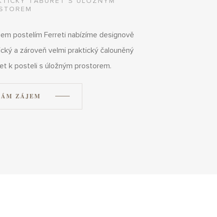
KTICKÝ TABURET S ÚLOŽNÝM
STOREM
em postelím Ferreti nabízíme designově
ický a zároveň velmi praktický čalouněný
et k posteli s úložným prostorem.
ÁM ZÁJEM