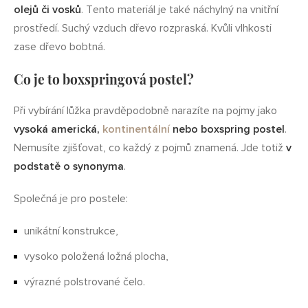
olejů či vosků
. Tento materiál je také náchylný na vnitřní
prostředí. Suchý vzduch dřevo rozpraská. Kvůli vlhkosti
zase dřevo bobtná.
Co je to boxspringová postel?
Při vybírání lůžka pravděpodobně narazíte na pojmy jako
vysoká americká,
kontinentální
nebo boxspring postel
.
Nemusíte zjišťovat, co každý z pojmů znamená. Jde totiž
v
podstatě o synonyma
.
Společná je pro postele:
unikátní konstrukce,
vysoko položená ložná plocha,
výrazné polstrované čelo.