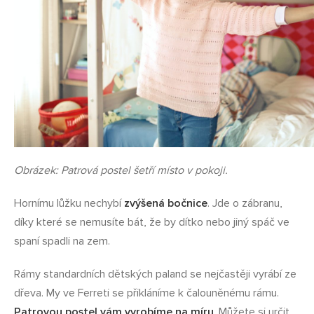
Obrázek: Patrová postel šetří místo v pokoji.
Hornímu lůžku nechybí
zvýšená bočnice
. Jde o zábranu,
díky které se nemusíte bát, že by dítko nebo jiný spáč ve
spaní spadli na zem.
Rámy standardních dětských paland se nejčastěji vyrábí ze
dřeva. My ve Ferreti se přikláníme k čalouněnému rámu.
Patrovou postel vám vyrobíme na míru
. Můžete si určit