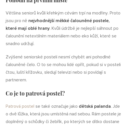
Většina seniorů kvůli křehkým cévám trpí na modřiny. Proto
jsou pro ně
nejvhodnější měkké čalouněné postele,
které mají oblé hrany
. Kvůli údržbě je nejlepší sáhnout po
čalounění netextilním materiálem nebo eko kůží, které se
snadno udržují.
Zvýšené seniorské posteli nesmí chybět ani pohodlné
čalouněné čelo. O to se mohou lidé opřít, pokud si v posteli
čtou, luští křížovku, sledují televizi nebo si povídají s
partnerem.
Co je to patrová postel?
Patrová postel
se také označuje jako
dětská palanda
. Jde
o dvě lůžka, která jsou umístěná nad sebou. Rám postele je
doplněný o schůdky či žebřík, po kterých se dítko dostane