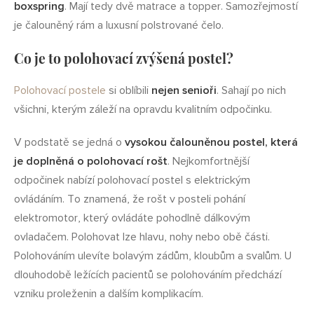
boxspring
. Mají tedy dvě matrace a topper. Samozřejmostí
je čalouněný rám a luxusní polstrované čelo.
Co je to polohovací zvýšená postel?
Polohovací postele
si oblíbili
nejen senioři
. Sahají po nich
všichni, kterým záleží na opravdu kvalitním odpočinku.
V podstatě se jedná o
vysokou čalouněnou postel, která
je doplněná o polohovací rošt
. Nejkomfortnější
odpočinek nabízí polohovací postel s elektrickým
ovládáním. To znamená, že rošt v posteli pohání
elektromotor, který ovládáte pohodlně dálkovým
ovladačem. Polohovat lze hlavu, nohy nebo obě části.
Polohováním ulevíte bolavým zádům, kloubům a svalům. U
dlouhodobě ležících pacientů se polohováním předchází
vzniku proleženin a dalším komplikacím.