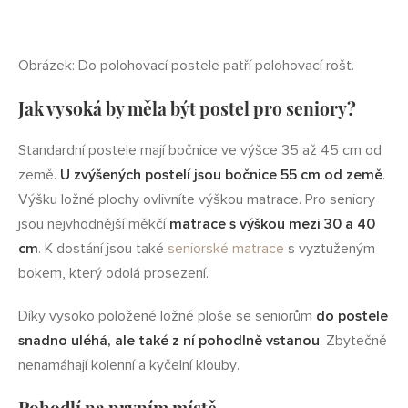
Obrázek: Do polohovací postele patří polohovací rošt.
Jak vysoká by měla být postel pro seniory?
Standardní postele mají bočnice ve výšce 35 až 45 cm od
země.
U zvýšených postelí jsou bočnice 55 cm od země
.
Výšku ložné plochy ovlivníte výškou matrace. Pro seniory
jsou nejvhodnější měkčí
matrace s výškou mezi 30 a 40
cm
. K dostání jsou také
seniorské matrace
s vyztuženým
bokem, který odolá prosezení.
Díky vysoko položené ložné ploše se seniorům
do postele
snadno uléhá, ale také z ní pohodlně vstanou
. Zbytečně
nenamáhají kolenní a kyčelní klouby.
Pohodlí na prvním místě