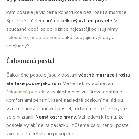
Rám postele je viditelná konstrukce bez roštu a matrace.
Společně s čelem
určuje celkový vzhled postele
. V
současné době se do ložnice nejčastěji pořizují rámy
čalouněné, nebo dřevěné
. Jaké jsou jejich výhody a
nevýhody?
Čalouněná postel
Čalouněné postele jsou k dostání
včetně matrace i roštu,
ale také pouze jako rám
. Ve Ferreti vyrábíme rám
čalouněné postele
z kvalitního masivu. Dřevo opatříme
komfortními pěnami, které následně očalouníme látkou.
Vznikne unikátní měkká postel, u které nehrozí, že byste
se o ni zranili.
Nemá ostré hrany
. Vzhledem k tomu, že
postele vyrábíme na zakázku, můžeme čalouněnou postel
vyrobit i do dětského pokojíčku.