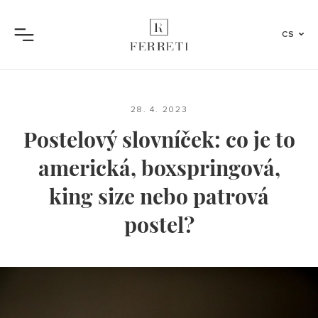
CS
Menu
28. 4. 2023
Postelový slovníček: co je to
americká, boxspringová,
king size nebo patrová
postel?