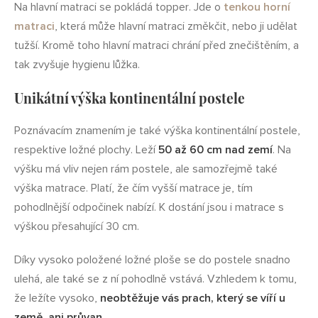
Na hlavní matraci se pokládá topper. Jde o
tenkou horní
matraci
, která může hlavní matraci změkčit, nebo ji udělat
tužší. Kromě toho hlavní matraci chrání před znečištěním, a
tak zvyšuje hygienu lůžka.
Unikátní výška kontinentální postele
Poznávacím znamením je také výška kontinentální postele,
respektive ložné plochy. Leží
50 až 60 cm nad zemí
. Na
výšku má vliv nejen rám postele, ale samozřejmě také
výška matrace. Platí, že čím vyšší matrace je, tím
pohodlnější odpočinek nabízí. K dostání jsou i matrace s
výškou přesahující 30 cm.
Díky vysoko položené ložné ploše se do postele snadno
ulehá, ale také se z ní pohodlně vstává. Vzhledem k tomu,
že ležíte vysoko,
neobtěžuje vás prach, který se víří u
země, ani průvan
.