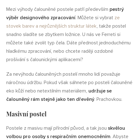
Mezi výhody čalouněné postele patří především
pestrý
výběr designového zpracování
. Můžete si vybrat
ze
stovek barev a nejrůznějších struktur látek
, takže postel
snadno sladíte se zbytkem ložnice. U nás ve Ferreti si
můžete také zvolit typ čela. Dáte přednost jednoduchému
hladkému zpracování, nebo chcete raději ozdobné
prošívání s čalounickými aplikacemi?
Za nevýhodu čalouněných postelí mnoho lidí považuje
náročnou údržbu. Pokud však sáhnete po posteli čalouněné
eko kůží nebo netextilním materiálem,
udržuje se
čalouněný rám stejně jako ten dřevěný
. Prachovkou.
Masivní postel
Postele z masivu mají přírodní původ, a tak jsou
skvělou
volbou pro osoby s respiračním onemocněním
. Abyste