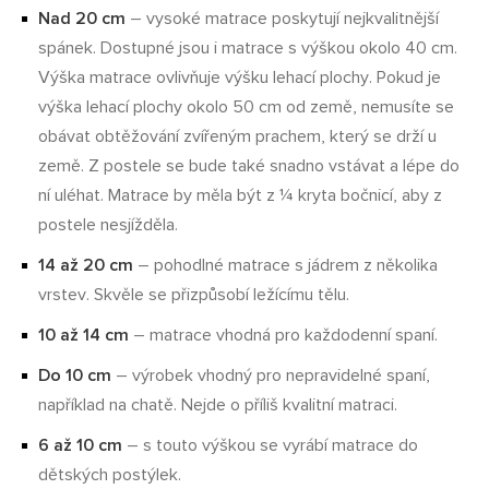
Nad 20 cm
– vysoké matrace poskytují nejkvalitnější
spánek. Dostupné jsou i matrace s výškou okolo 40 cm.
Výška matrace ovlivňuje výšku lehací plochy. Pokud je
výška lehací plochy okolo 50 cm od země, nemusíte se
obávat obtěžování zvířeným prachem, který se drží u
země. Z postele se bude také snadno vstávat a lépe do
ní uléhat. Matrace by měla být z ¼ kryta bočnicí, aby z
postele nesjížděla.
14 až 20 cm
– pohodlné matrace s jádrem z několika
vrstev. Skvěle se přizpůsobí ležícímu tělu.
10 až 14 cm
– matrace vhodná pro každodenní spaní.
Do 10 cm
– výrobek vhodný pro nepravidelné spaní,
například na chatě. Nejde o příliš kvalitní matraci.
6 až 10 cm
– s touto výškou se vyrábí matrace do
dětských postýlek.