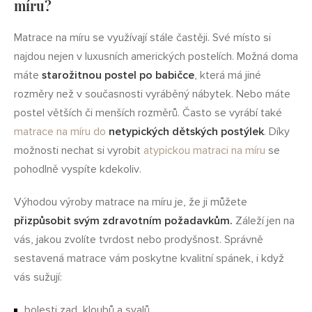
míru?
Matrace na míru se využívají stále častěji. Své místo si
najdou nejen v luxusních amerických postelích. Možná doma
máte
starožitnou postel po babičce
, která má jiné
rozměry než v současnosti vyráběný nábytek. Nebo máte
postel větších či menších rozměrů. Často se vyrábí také
matrace na míru do
netypických dětských postýlek
. Díky
možnosti nechat si vyrobit
atypickou matraci na míru
se
pohodlně vyspíte kdekoliv.
Výhodou výroby matrace na míru je, že ji můžete
přizpůsobit svým zdravotním požadavkům.
Záleží jen na
vás, jakou zvolíte tvrdost nebo prodyšnost. Správně
sestavená matrace vám poskytne kvalitní spánek, i když
vás sužují:
bolesti zad, kloubů a svalů,