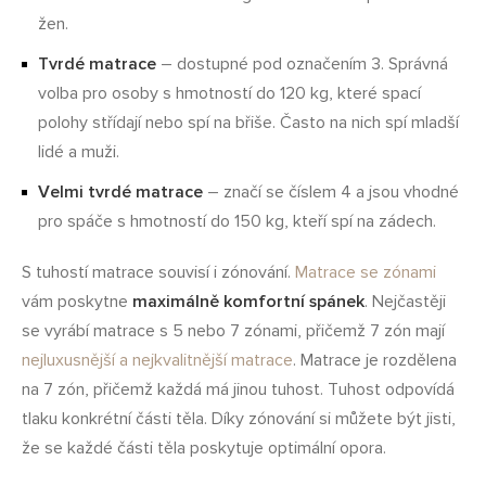
žen.
Tvrdé matrace
– dostupné pod označením 3. Správná
volba pro osoby s hmotností do 120 kg, které spací
polohy střídají nebo spí na břiše. Často na nich spí mladší
lidé a muži.
Velmi tvrdé matrace
– značí se číslem 4 a jsou vhodné
pro spáče s hmotností do 150 kg, kteří spí na zádech.
S tuhostí matrace souvisí i zónování.
Matrace se zónami
vám poskytne
maximálně komfortní spánek
. Nejčastěji
se vyrábí matrace s 5 nebo 7 zónami, přičemž 7 zón mají
nejluxusnější a nejkvalitnější matrace
. Matrace je rozdělena
na 7 zón, přičemž každá má jinou tuhost. Tuhost odpovídá
tlaku konkrétní části těla. Díky zónování si můžete být jisti,
že se každé části těla poskytuje optimální opora.