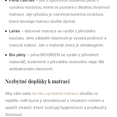
Pěna Cellflex
– jde o špičkovou studenou pěnu s
vysokou hustotou, která se postará o dlouhou životnost
matrace. Její výhodou je otevřená buněčná struktura,
která dovoluje matraci skvěle dýchat.
Latex
– latexové matrace se vyrábí z přírodního
kaučuku. Jeho základní vlastností je vysoká pružnost a
tvarová stálost. Jde o materiál, který je antialergenní.
Bio pěny
– pěna BIOGREEN se vyrábí z přírodních
materiálů, konkrétně z přírodního ricinového oleje. Má
antibakteriální vlastnosti.
Nezbytné doplňky k matraci
Aby vám vaše
na míru vyrobená matrace
sloužila co
nejdéle, měli byste ji zkombinovat s vhodným roštem a
opatřit chrániči, které zvýší její hygieničnost a prodlouží jí
životnost.