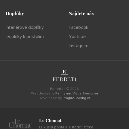
Doplňky
Najdete nás
Interiérové doplňky
Facebook
Doplňky k postelím
Youtube
Instagram
Ferreri.sk © 2026
Webdesign by
Kennymax Visual Designer
Developed by
PragueCoding.cz
Le Chomat
Luxusní postele s tradicí zítřka