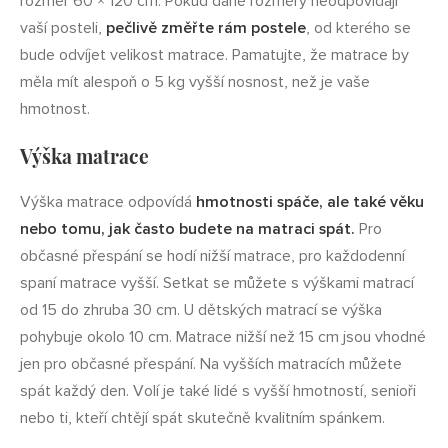
rozměr 60 × 120 cm. Pokud dané rozměry neodpovídají
vaší posteli,
pečlivě změřte rám postele
, od kterého se
bude odvíjet velikost matrace. Pamatujte, že matrace by
měla mít alespoň o 5 kg vyšší nosnost, než je vaše
hmotnost.
Výška matrace
Výška matrace odpovídá
hmotnosti spáče, ale také věku
nebo tomu, jak často budete na matraci spát.
Pro
občasné přespání se hodí nižší matrace, pro každodenní
spaní matrace vyšší. Setkat se můžete s výškami matrací
od 15 do zhruba 30 cm. U dětských matrací se výška
pohybuje okolo 10 cm. Matrace nižší než 15 cm jsou vhodné
jen pro občasné přespání. Na vyšších matracích můžete
spát každý den. Volí je také lidé s vyšší hmotností, senioři
nebo ti, kteří chtějí spát skutečně kvalitním spánkem.