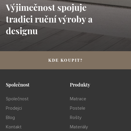
Výjimečnost spojuje
tradici ruční výroby a
designu
KDE KOUPIT?
Společnost
Produkty
Společnost
Matrace
Prodejci
Postele
Blog
Rošty
Kontakt
Materiály