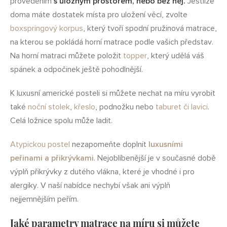
provedením
s úložným prostorem, nebo bez něj.
Jestliže
doma máte dostatek místa pro uložení věcí, zvolte
boxspringový korpus
, který tvoří spodní pružinová matrace,
na kterou se pokládá horní matrace podle vašich představ.
Na horní matraci můžete položit
topper
, který udělá váš
spánek a odpočinek ještě pohodlnější.
K luxusní americké posteli si můžete nechat na míru vyrobit
také
noční stolek
,
křeslo
, podnožku nebo
taburet či lavici
.
Celá ložnice spolu může ladit.
Atypickou postel
nezapomeňte doplnit
luxusními
peřinami a přikrývkami
. Nejoblíbenější je v současné době
výplň přikrývky z dutého vlákna, které je vhodné i pro
alergiky. V naší nabídce nechybí však ani výplň
nejjemnějším peřím.
Jaké parametry matrace na míru si můžete