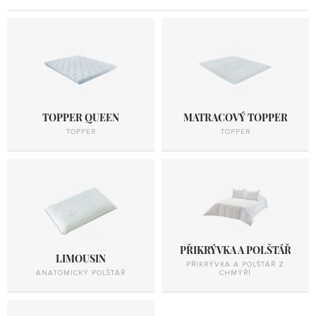
TOPPER QUEEN
MATRACOVÝ TOPPER
TOPPER
TOPPER
PŘIKRÝVKA A POLŠTÁŘ
LIMOUSIN
PŘIKRÝVKA A POLŠTÁŘ Z
ANATOMICKÝ POLŠTÁŘ
CHMÝŘÍ