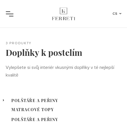
CS
Menu
3 PRODUKTY
Doplňky k postelím
Vylepšete si svůj interiér vkusnými doplňky v té nejlepší
kvalitě
POLŠTÁŘE A PEŘINY
MATRACOVÉ TOPY
POLŠTÁŘE A PEŘINY