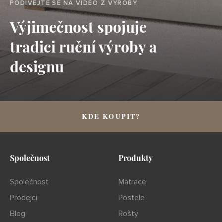
PODÍVEJTE SE NA VIDEO Z VÝROBY
Výjimečnost spojuje
tradici ruční výroby a
designu
KDE KOUPIT?
Společnost
Produkty
Společnost
Matrace
Prodejci
Postele
Blog
Rošty