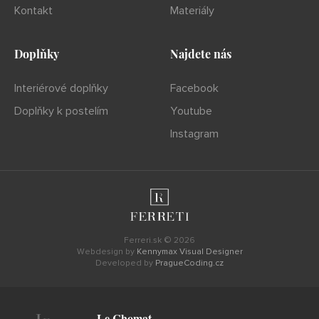
Kontakt
Materiály
Doplňky
Najdete nás
Interiérové doplňky
Facebook
Doplňky k postelím
Youtube
Instagram
Ferreri.sk © 2026
Webdesign by
Kennymax Visual Designer
Developed by
PragueCoding.cz
Le Chomat