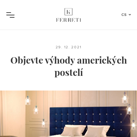
CS
Menu
29. 12. 2021
Objevte výhody amerických
postelí