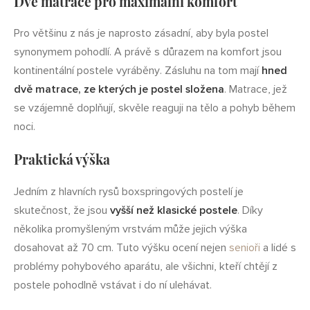
Dvě matrace pro maximální komfort
Pro většinu z nás je naprosto zásadní, aby byla postel
synonymem pohodlí. A právě s důrazem na komfort jsou
kontinentální postele vyráběny. Zásluhu na tom mají
hned
dvě matrace, ze kterých je postel složena
. Matrace, jež
se vzájemně doplňují, skvěle reaguji na tělo a pohyb během
noci.
Praktická výška
Jedním z hlavních rysů boxspringových postelí je
skutečnost, že jsou
vyšší než klasické postele
. Díky
několika promyšleným vrstvám může jejich výška
dosahovat až 70 cm. Tuto výšku ocení nejen
senioři
a lidé s
problémy pohybového aparátu, ale všichni, kteří chtějí z
postele pohodlně vstávat i do ní ulehávat.