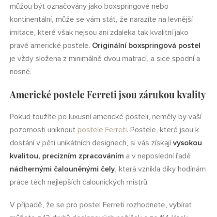
můžou být označovány jako boxspringové nebo
kontinentální, může se vám stát, že narazíte na levnější
imitace, které však nejsou ani zdaleka tak kvalitní jako
pravé americké postele.
Originální boxspringová postel
je vždy složena z minimálně dvou matrací, a sice spodní a
nosné.
Americké postele Ferreti jsou zárukou kvality
Pokud toužíte po luxusní americké posteli, neměly by vaší
pozornosti uniknout
postele Ferreti
. Postele, které jsou k
dostání v pěti unikátních designech, si vás získají
vysokou
kvalitou, precizním zpracováním
a v neposlední řadě
nádhernými čalouněnými čely
, která vznikla díky hodinám
práce těch nejlepších čalounických mistrů.
V případě, že se pro postel Ferreti rozhodnete, vybírat