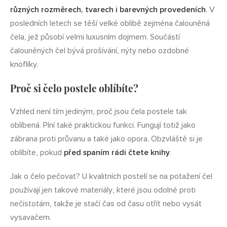
různých rozměrech, tvarech i barevných provedeních
. V
posledních letech se těší velké oblibě zejména čalouněná
čela, jež působí velmi luxusním dojmem. Součástí
čalouněných čel bývá prošívání, nýty nebo ozdobné
knoflíky.
Proč si čelo postele oblíbíte?
Vzhled není tím jediným, proč jsou čela postele tak
oblíbená. Plní také praktickou funkci. Fungují totiž jako
zábrana proti průvanu a také jako opora. Obzvláště si je
oblíbíte, pokud
před spaním rádi čtete knihy
.
Jak o čelo pečovat? U kvalitních postelí se na potažení čel
používají jen takové materiály, které jsou odolné proti
nečistotám, takže je stačí čas od času otřít nebo vysát
vysavačem.