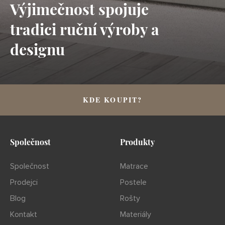
Výjimečnost spojuje
tradici ruční výroby a
designu
KDE KOUPIT?
Společnost
Produkty
Společnost
Matrace
Prodejci
Postele
Blog
Rošty
Kontakt
Materiály