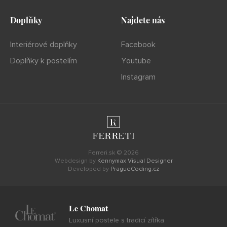
Doplňky
Najdete nás
Interiérové doplňky
Facebook
Doplňky k postelím
Youtube
Instagram
Ferreri.sk © 2026
Webdesign by
Kennymax Visual Designer
Developed by
PragueCoding.cz
Le Chomat
Luxusní postele s tradicí zítřka