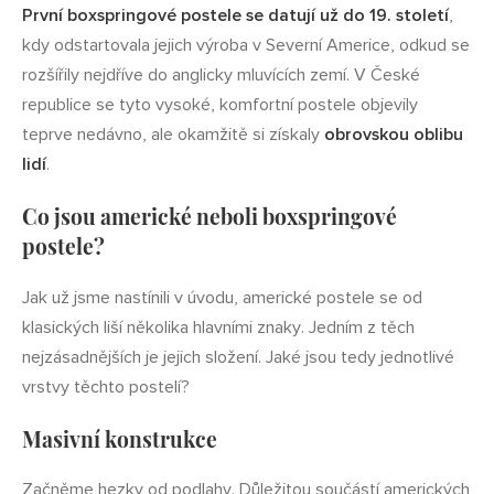
První boxspringové postele se datují už do 19. století
,
kdy odstartovala jejich výroba v Severní Americe, odkud se
rozšířily nejdříve do anglicky mluvících zemí. V České
republice se tyto vysoké, komfortní postele objevily
teprve nedávno, ale okamžitě si získaly
obrovskou oblibu
lidí
.
Co jsou americké neboli boxspringové
postele?
Jak už jsme nastínili v úvodu, americké postele se od
klasických liší několika hlavními znaky. Jedním z těch
nejzásadnějších je jejich složení. Jaké jsou tedy jednotlivé
vrstvy těchto postelí?
Masivní konstrukce
Začněme hezky od podlahy. Důležitou součástí amerických