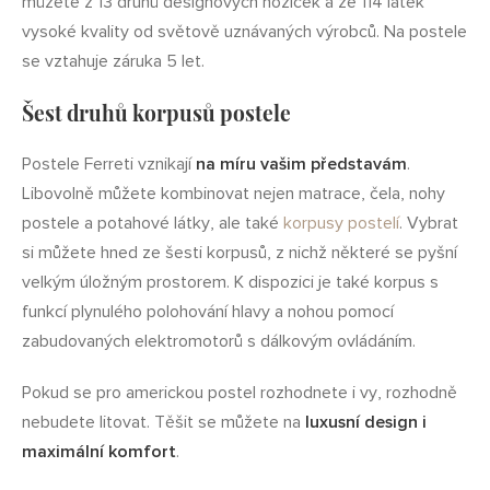
můžete z 13 druhů designových nožiček a ze 114 látek
vysoké kvality od světově uznávaných výrobců. Na postele
se vztahuje záruka 5 let.
Šest druhů korpusů postele
Postele Ferreti vznikají
na míru vašim představám
.
Libovolně můžete kombinovat nejen matrace, čela, nohy
postele a potahové látky, ale také
korpusy postelí
. Vybrat
si můžete hned ze šesti korpusů, z nichž některé se pyšní
velkým úložným prostorem. K dispozici je také korpus s
funkcí plynulého polohování hlavy a nohou pomocí
zabudovaných elektromotorů s dálkovým ovládáním.
Pokud se pro americkou postel rozhodnete i vy, rozhodně
nebudete litovat. Těšit se můžete na
luxusní design i
maximální komfort
.