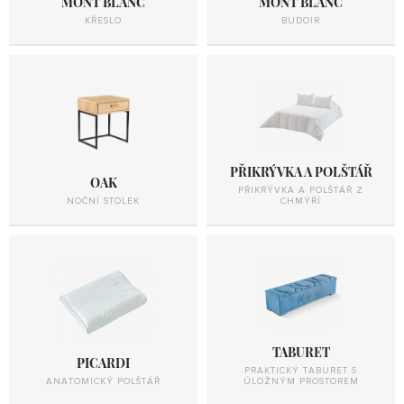
MONT BLANC
MONT BLANC
KŘESLO
BUDOIR
PŘIKRÝVKA A POLŠTÁŘ
OAK
PŘIKRÝVKA A POLŠTÁŘ Z
NOČNÍ STOLEK
CHMÝŘÍ
TABURET
PICARDI
PRAKTICKÝ TABURET S
ANATOMICKÝ POLŠTÁŘ
ÚLOŽNÝM PROSTOREM