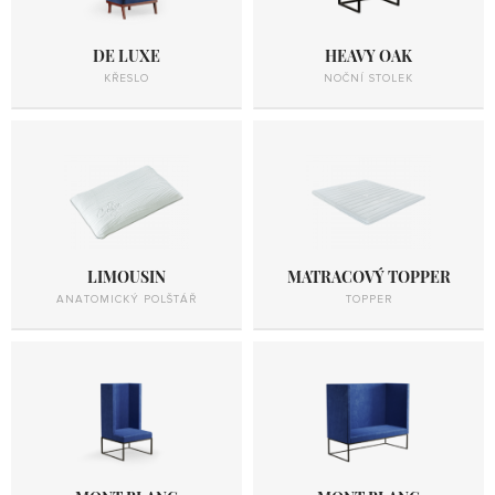
DE LUXE
HEAVY OAK
KŘESLO
NOČNÍ STOLEK
LIMOUSIN
MATRACOVÝ TOPPER
ANATOMICKÝ POLŠTÁŘ
TOPPER