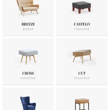
BREEZE
CASTELO
BUDOIR
PODNOŽKA
CROSS
CUT
PODNOŽKA
PODNOŽKA