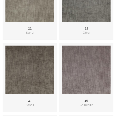
22
23
Sand
Otter
25
26
Fossil
Chinchilla