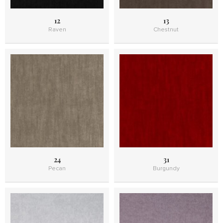
12
13
Raven
Chestnut
24
31
Pecan
Burgundy