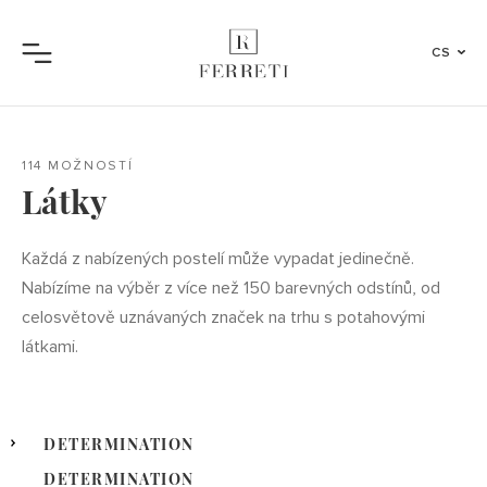
CS
Menu
114 MOŽNOSTÍ
Látky
Každá z nabízených postelí může vypadat jedinečně.
Nabízíme na výběr z více než 150 barevných odstínů, od
celosvětově uznávaných značek na trhu s potahovými
látkami.
DETERMINATION
DETERMINATION