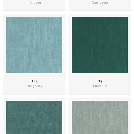
Harbour
Carribean
04
05
Dragonfly
Emerald