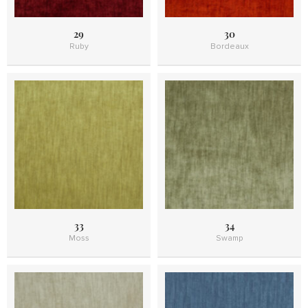
29
30
Ruby
Bordeaux
33
34
Moss
Swamp