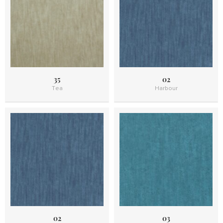
35
02
Tea
Harbour
02
03