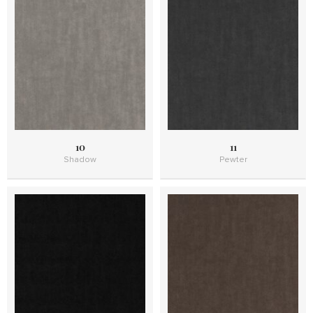
10
11
Shadow
Pewter