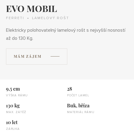
EVO MOBIL
FERRETI
LAMELOVÝ ROŠT
Elektricky polohovatelný lamelový rošt s nejvyšší nosností
až do 130 Kg.
MÁM ZÁJEM
9,5 cm
28
VÝŠKA RÁMU
POČET LAMEL
130 kg
Buk, bříza
MAX. ZÁTĚŽ
MATERIÁL RÁMU
10 let
ZÁRUKA