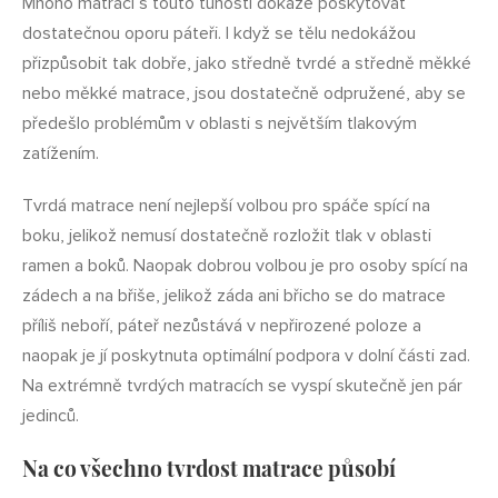
Mnoho matrací s touto tuhostí dokáže poskytovat
dostatečnou oporu páteři. I když se tělu nedokážou
přizpůsobit tak dobře, jako středně tvrdé a středně měkké
nebo měkké matrace, jsou dostatečně odpružené, aby se
předešlo problémům v oblasti s největším tlakovým
zatížením.
Tvrdá matrace není nejlepší volbou pro spáče spící na
boku, jelikož nemusí dostatečně rozložit tlak v oblasti
ramen a boků. Naopak dobrou volbou je pro osoby spící na
zádech a na břiše, jelikož záda ani břicho se do matrace
příliš neboří, páteř nezůstává v nepřirozené poloze a
naopak je jí poskytnuta optimální podpora v dolní části zad.
Na extrémně tvrdých matracích se vyspí skutečně jen pár
jedinců.
Na co všechno tvrdost matrace působí