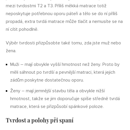
mezi tvrdostmi T2 a T3. Příliš měkká matrace totiž
neposkytuje potřebnou oporu páteři a tělo se do ní příliš
propadá, extra tvrdá matrace může tlačit a nemusíte se na
ní cítit pohodlně.
Výběr tvrdosti přizpůsobte také tomu, zda jste muž nebo
žena.
Muži – mají obvykle vyšší hmotnost než ženy. Proto by
měli sáhnout po tvrdší a pevnější matraci, která jejich
zádům poskytne dostatečnou oporu.
Ženy – mají jemnější stavbu těla a obvykle nižší
hmotnost, takže se jim doporučuje spíše středně tvrdá
matrace, která se přizpůsobí spánkové poloze.
Tvrdost a polohy při spaní