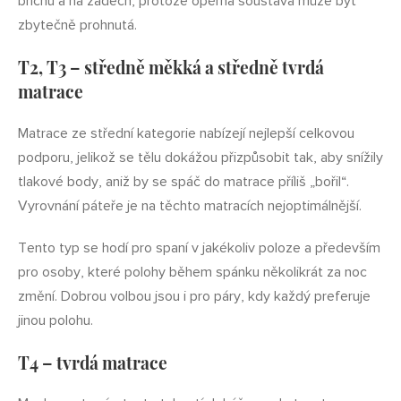
břichu a na zádech, protože opěrná soustava může být
zbytečně prohnutá.
T2, T3 – středně měkká a středně tvrdá
matrace
Matrace ze střední kategorie nabízejí nejlepší celkovou
podporu, jelikož se tělu dokážou přizpůsobit tak, aby snížily
tlakové body, aniž by se spáč do matrace příliš „bořil“.
Vyrovnání páteře je na těchto matracích nejoptimálnější.
Tento typ se hodí pro spaní v jakékoliv poloze a především
pro osoby, které polohy během spánku několikrát za noc
změní. Dobrou volbou jsou i pro páry, kdy každý preferuje
jinou polohu.
T4 – tvrdá matrace