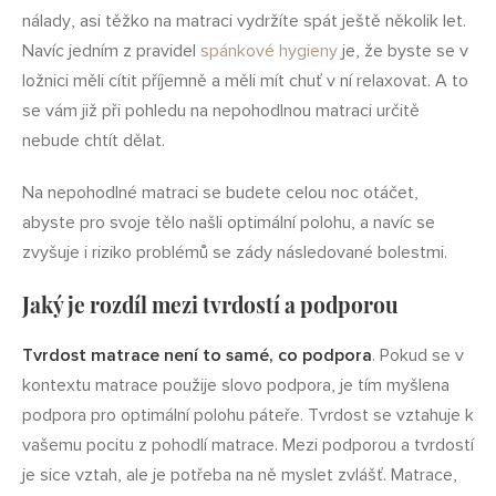
nálady, asi těžko na matraci vydržíte spát ještě několik let.
Navíc jedním z pravidel
spánkové hygieny
je, že byste se v
ložnici měli cítit příjemně a měli mít chuť v ní relaxovat. A to
se vám již při pohledu na nepohodlnou matraci určitě
nebude chtít dělat.
Na nepohodlné matraci se budete celou noc otáčet,
abyste pro svoje tělo našli optimální polohu, a navíc se
zvyšuje i riziko problémů se zády následované bolestmi.
Jaký je rozdíl mezi tvrdostí a podporou
Tvrdost matrace není to samé, co podpora
. Pokud se v
kontextu matrace použije slovo podpora, je tím myšlena
podpora pro optimální polohu páteře. Tvrdost se vztahuje k
vašemu pocitu z pohodlí matrace. Mezi podporou a tvrdostí
je sice vztah, ale je potřeba na ně myslet zvlášť. Matrace,