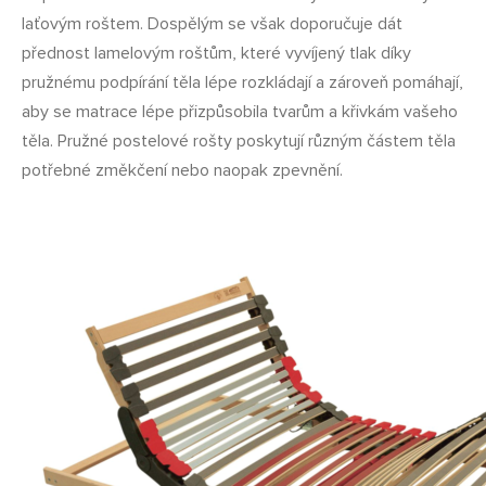
laťovým roštem. Dospělým se však doporučuje dát
přednost lamelovým roštům, které vyvíjený tlak díky
pružnému podpírání těla lépe rozkládají a zároveň pomáhají,
aby se matrace lépe přizpůsobila tvarům a křivkám vašeho
těla. Pružné postelové rošty poskytují různým částem těla
potřebné změkčení nebo naopak zpevnění.