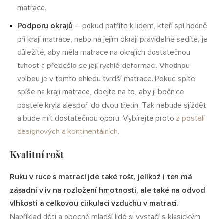
matrace.
Podporu okrajů
– pokud patříte k lidem, kteří spí hodně
při kraji matrace, nebo na jejím okraji pravidelně sedíte, je
důležité, aby měla matrace na okrajích dostatečnou
tuhost a předešlo se její rychlé deformaci. Vhodnou
volbou je v tomto ohledu tvrdší matrace. Pokud spíte
spíše na kraji matrace, dbejte na to, aby ji bočnice
postele kryla alespoň do dvou třetin. Tak nebude sjíždět
a bude mít dostatečnou oporu. Vybírejte proto
z postelí
designových a kontinentálních
.
Kvalitní rošt
Ruku v ruce s matrací jde také rošt, jelikož i ten má
zásadní vliv na rozložení hmotnosti, ale také na odvod
vlhkosti a celkovou cirkulaci vzduchu v matraci
.
Například děti a obecně mladší lidé si vystačí s klasickým