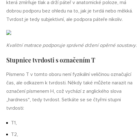
která zmírňuje tlak a drží páteř v anatomické poloze, má
dobrou podporu bez ohledu na to, jak je tvrdá nebo měkká.
Tvrdost je tedy subjektivní, ale podpora páteře nikoliv.
Kvalitní matrace podporuje správné držení opěrné soustavy.
Stupnice tvrdosti s označením T
Písmeno T v tomto oboru není fyzikální veličinou označující
čas, ale odkazem k tvrdosti. Někdy také můžete narazit na
označení písmenem H, což vychází z anglického slova
„hardness“, tedy tvrdost. Setkáte se se čtyřmi stupni
tvrdosti:
T1,
T2,