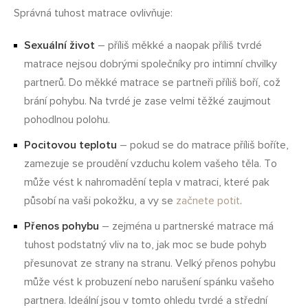
Správná tuhost matrace ovlivňuje:
Sexuální život
– příliš měkké a naopak příliš tvrdé
matrace nejsou dobrými společníky pro intimní chvilky
partnerů. Do měkké matrace se partneři příliš boří, což
brání pohybu. Na tvrdé je zase velmi těžké zaujmout
pohodlnou polohu.
Pocitovou teplotu
– pokud se do matrace příliš boříte,
zamezuje se proudění vzduchu kolem vašeho těla. To
může vést k nahromadění tepla v matraci, které pak
působí na vaši pokožku, a vy se
začnete potit
.
Přenos pohybu
– zejména u partnerské matrace má
tuhost podstatný vliv na to, jak moc se bude pohyb
přesunovat ze strany na stranu. Velký přenos pohybu
může vést k probuzení nebo narušení spánku vašeho
partnera. Ideální jsou v tomto ohledu tvrdé a střední