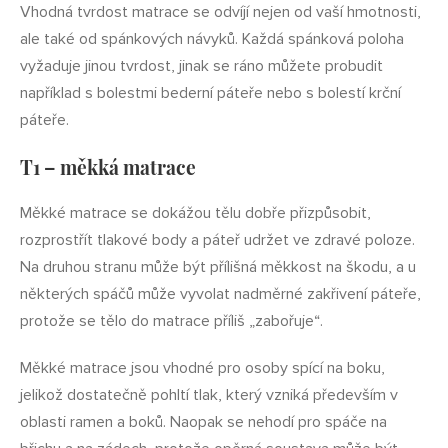
Vhodná tvrdost matrace se odvíjí nejen od vaší hmotnosti,
ale také od spánkových návyků. Každá spánková poloha
vyžaduje jinou tvrdost, jinak se ráno můžete probudit
například s bolestmi bederní páteře nebo s bolestí krční
páteře.
T1 – měkká matrace
Měkké matrace se dokážou tělu dobře přizpůsobit,
rozprostřít tlakové body a páteř udržet ve zdravé poloze.
Na druhou stranu může být přílišná měkkost na škodu, a u
některých spáčů může vyvolat nadměrné zakřivení páteře,
protože se tělo do matrace příliš „zabořuje“.
Měkké matrace jsou vhodné pro osoby spící na boku,
jelikož dostatečně pohltí tlak, který vzniká především v
oblasti ramen a boků. Naopak se nehodí pro spáče na