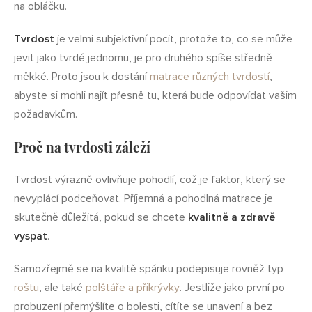
na obláčku.
Tvrdost
je velmi subjektivní pocit, protože to, co se může
jevit jako tvrdé jednomu, je pro druhého spíše středně
měkké. Proto jsou k dostání
matrace různých tvrdostí
,
abyste si mohli najít přesně tu, která bude odpovídat vašim
požadavkům.
Proč na tvrdosti záleží
Tvrdost výrazně ovlivňuje pohodlí, což je faktor, který se
nevyplácí podceňovat. Příjemná a pohodlná matrace je
skutečně důležitá, pokud se chcete
kvalitně a zdravě
vyspat
.
Samozřejmě se na kvalitě spánku podepisuje rovněž typ
roštu
, ale také
polštáře a přikrývky
. Jestliže jako první po
probuzení přemýšlíte o bolesti, cítíte se unavení a bez