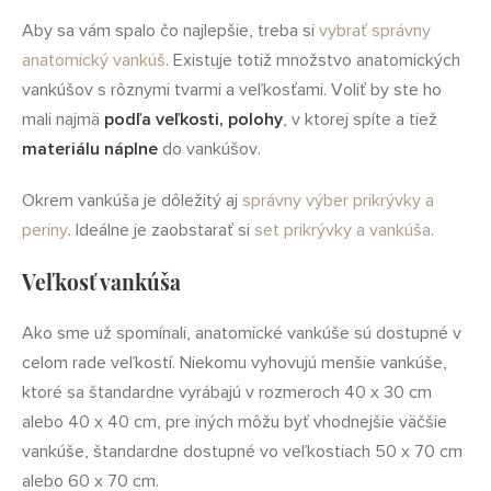
Aby sa vám spalo čo najlepšie, treba si
vybrať správny
anatomický vankúš
. Existuje totiž množstvo anatomických
vankúšov s rôznymi tvarmi a veľkosťami. Voliť by ste ho
mali najmä
podľa veľkosti, polohy
, v ktorej spíte a tiež
materiálu náplne
do vankúšov.
Okrem vankúša je dôležitý aj
správny výber prikrývky a
periny
. Ideálne je zaobstarať si
set prikrývky a vankúša
.
Veľkosť vankúša
Ako sme už spomínali, anatomické vankúše sú dostupné v
celom rade veľkostí. Niekomu vyhovujú menšie vankúše,
ktoré sa štandardne vyrábajú v rozmeroch 40 x 30 cm
alebo 40 x 40 cm, pre iných môžu byť vhodnejšie väčšie
vankúše, štandardne dostupné vo veľkostiach 50 x 70 cm
alebo 60 x 70 cm.