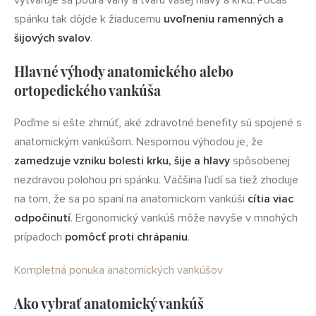
vytvaruje sa podľa váhy a tvaru vašej hlavy a krku. Počas
spánku tak dôjde k žiaducemu
uvoľneniu ramenných a
šijových svalov
.
Hlavné výhody anatomického alebo
ortopedického vankúša
Poďme si ešte zhrnúť, aké zdravotné benefity sú spojené s
anatomickým vankúšom. Nespornou výhodou je, že
zamedzuje vzniku bolesti krku, šije a hlavy
spôsobenej
nezdravou polohou pri spánku. Väčšina ľudí sa tiež zhoduje
na tom, že sa po spaní na anatomickom vankúši
cítia viac
odpočinutí
. Ergonomický vankúš môže navyše v mnohých
prípadoch
pomôcť proti chrápaniu
.
Kompletná ponuka anatomických vankúšov
Ako vybrať anatomický vankúš