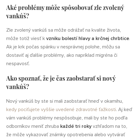
Aké problémy môže spôsobovať zle zvolený
vankúš?
Zle zvolený vankúš sa môže odrážať na kvalite života,
môže totiž viesť k
vzniku bolestí hlavy a krčnej chrbtice
.
Ak je krk počas spánku v nesprávnej polohe, môžu sa
dostaviť aj ďalšie problémy, ako napríklad migréna či
nespavosť.
Ako spoznať, že je čas zaobstarať si nový
vankúš?
Nový vankúš by ste si mali zaobstarať hneď v okamihu,
kedy pociťujete vyššie uvedené zdravotné ťažkosti
. Aj keď
vám vankúš problémy nespôsobuje, mali by ste ho podľa
odborníkov meniť zhruba
každé tri roky
vzhľadom na to,
že môže vykazovať známky opotrebenia alebo vytvárať