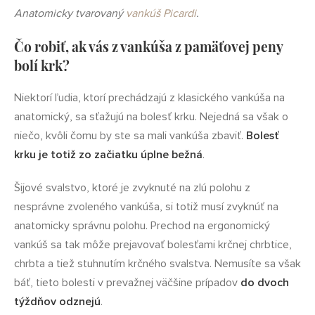
Anatomicky tvarovaný
vankúš Picardi
.
Čo robiť, ak vás z vankúša z pamäťovej peny
bolí krk?
Niektorí ľudia, ktorí prechádzajú z klasického vankúša na
anatomický, sa sťažujú na bolesť krku. Nejedná sa však o
niečo, kvôli čomu by ste sa mali vankúša zbaviť.
Bolesť
krku je totiž zo začiatku úplne bežná
.
Šijové svalstvo, ktoré je zvyknuté na zlú polohu z
nesprávne zvoleného vankúša, si totiž musí zvyknúť na
anatomicky správnu polohu. Prechod na ergonomický
vankúš sa tak môže prejavovať bolesťami krčnej chrbtice,
chrbta a tiež stuhnutím krčného svalstva. Nemusíte sa však
báť, tieto bolesti v prevažnej väčšine prípadov
do dvoch
týždňov odznejú
.