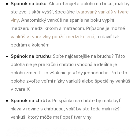
Spánok na boku
: Ak preferujete polohu na boku, mali by
ste zvoliť skôr vyšší, špeciálne
tvarovaný vankúš v tvare
vlny
. Anatomický vankúš na spanie na boku vyplní
medzeru medzi krkom a matracom. Prípadne je možné
vankúš v tvare vlny použiť medzi kolená
, a uľaviť tak
bedrám a kolenám.
Spánok na bruchu
: Spíte najčastejšie na bruchu? Táto
poloha nie je pre krčnú chrbticu vhodná a ideálne je
polohu zmeniť. To však nie je vždy jednoduché. Pri tejto
polohe zvoľte veľmi nízky vankúš alebo špeciálny vankúš
v tvare X.
Spánok na chrbte
: Pri spánku na chrbte by mala byť
hlava v rovine s chrbticou, voliť by ste teda mali nižší
vankúš, ktorý môže mať opäť tvar vlny.