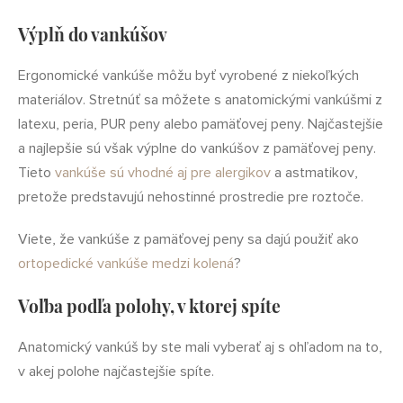
Výplň do vankúšov
Ergonomické vankúše môžu byť vyrobené z niekoľkých
materiálov. Stretnúť sa môžete s anatomickými vankúšmi z
latexu, peria, PUR peny alebo pamäťovej peny. Najčastejšie
a najlepšie sú však výplne do vankúšov z pamäťovej peny.
Tieto
vankúše sú vhodné aj pre alergikov
a astmatikov,
pretože predstavujú nehostinné prostredie pre roztoče.
Viete, že vankúše z pamäťovej peny sa dajú použiť ako
ortopedické vankúše medzi kolená
?
Voľba podľa polohy, v ktorej spíte
Anatomický vankúš by ste mali vyberať aj s ohľadom na to,
v akej polohe najčastejšie spíte.