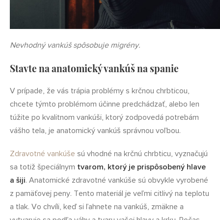
Nevhodný vankúš spôsobuje migrény.
Stavte na anatomický vankúš na spanie
V prípade, že vás trápia problémy s krčnou chrbticou,
chcete týmto problémom účinne predchádzať, alebo len
túžite po kvalitnom vankúši, ktorý zodpovedá potrebám
vášho tela, je anatomický vankúš správnou voľbou.
Zdravotné vankúše
sú vhodné na krčnú chrbticu, vyznačujú
sa totiž špeciálnym
tvarom, ktorý je prispôsobený hlave
a šiji
. Anatomické zdravotné vankúše sú obvykle vyrobené
z pamäťovej peny. Tento materiál je veľmi citlivý na teplotu
a tlak. Vo chvíli, keď si ľahnete na vankúš, zmäkne a