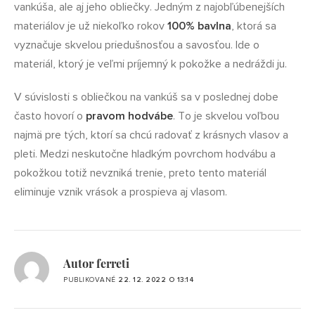
vankúša, ale aj jeho obliečky. Jedným z najobľúbenejších
materiálov je už niekoľko rokov
100% bavlna
, ktorá sa
vyznačuje skvelou priedušnosťou a savosťou. Ide o
materiál, ktorý je veľmi príjemný k pokožke a nedráždi ju.
V súvislosti s obliečkou na vankúš sa v poslednej dobe
často hovorí o
pravom hodvábe
. To je skvelou voľbou
najmä pre tých, ktorí sa chcú radovať z krásnych vlasov a
pleti. Medzi neskutočne hladkým povrchom hodvábu a
pokožkou totiž nevzniká trenie, preto tento materiál
eliminuje vznik vrások a prospieva aj vlasom.
Autor ferreti
PUBLIKOVANÉ
22. 12. 2022 O 13:14