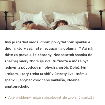
Aký je rozdiel medzi dňom po výdatnom spánku a
dňom, ktorý začínate nevyspaní a dolámaní? Asi nám
dáte za pravdu, že zásadný. Nedostatok spánku do
značnej miery zhoršuje kvalitu života a môže byť
jedným z pôvodcov mnohých chorôb. Dôležitým
krokom, ktorý treba urobiť v ústrety kvalitnému
spánku, je výber vhodného vankúša, ideálne
anatomického.
Aké problémy môže spôsobovať zle zvolený vankúš?