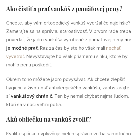
Ako čistiť a prať vankúš z pamäťovej peny?
Chcete, aby vám ortopedický vankúš vydržal čo najdlhšie?
Zamerajte sa na správnu starostlivosť. V prvom rade treba
povedať, že jadro vankúša vyrobené z pamäťovej peny
nie
je možné prať
. Raz za čas by ste ho však mali
nechať
vyvetrať
. Nevystavujte ho však priamemu slnku, ktoré by
mohlo penu poškodiť.
Okrem toho môžete jadro povysávať. Ak chcete zlepšiť
hygienu a životnosť antialergického vankúša, zaobstarajte
si
vankúšový chránič
. Ten by nemal chýbať najmä ľuďom,
ktorí sa v noci veľmi potia.
Akú obliečku na vankúš zvoliť?
Kvalitu spánku ovplyvňuje nielen správna voľba samotného