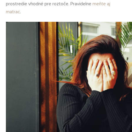
prostredie vhodné pre roztoče. Pravidelne
meňte aj
matrac
.