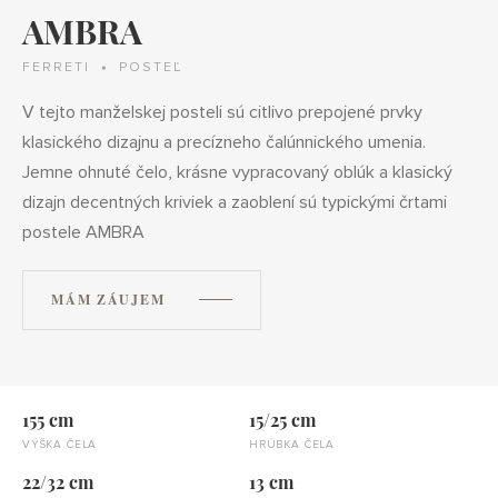
AMBRA
FERRETI
POSTEĽ
V tejto manželskej posteli sú citlivo prepojené prvky
klasického dizajnu a precízneho čalúnnického umenia.
Jemne ohnuté čelo, krásne vypracovaný oblúk a klasický
dizajn decentných kriviek a zaoblení sú typickými črtami
postele AMBRA
MÁM ZÁUJEM
155 cm
15/25 cm
VÝŠKA ČELA
HRÚBKA ČELA
22/32 cm
13 cm