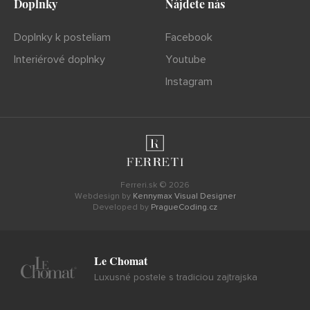
Doplnky
Nájdete nás
Doplnky k posteliam
Facebook
Interiérové doplnky
Youtube
Instagram
Ferreri.sk © 2026
Webdesign by
Kennymax Visual Designer
Developed by
PragueCoding.cz
Le Chomat
Luxusné postele s tradiciou zajtrajska