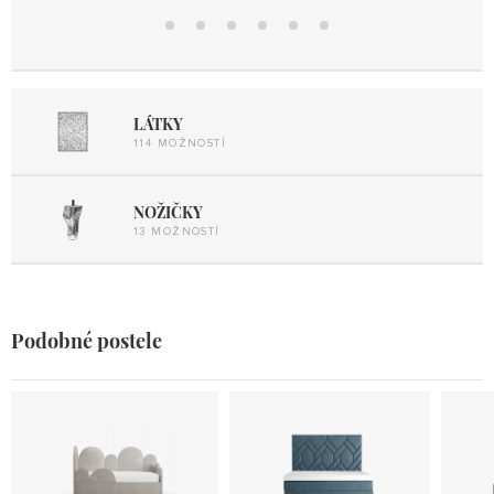
Boxspring
Boxspring
Maxi
Dizajnová
metal lift
metal lift
22/32
mobil
Elektro
up
up 2
LÁTKY
114 MOŽNOSTÍ
NOŽIČKY
13 MOŽNOSTÍ
Podobné postele