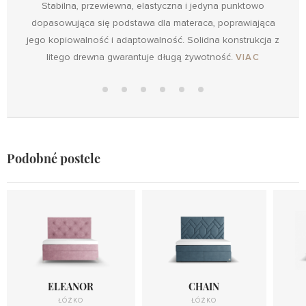
Stabilna, przewiewna, elastyczna i jedyna punktowo
dopasowująca się podstawa dla materaca, poprawiająca
jego kopiowalność i adaptowalność. Solidna konstrukcja z
Design
litego drewna gwarantuje długą żywotność.
VIAC
Design
with
Boxspring
Boxspring
Maxi
Metal
Design
UP
22/32
Mobil
Elektro
Lift UP
Metal
2
Lift UP
Podobné postele
ELEANOR
CHAIN
ŁÓŻKO
ŁÓŻKO