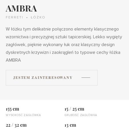
AMBRA
FERRETI
ŁÓŻKO
W łóżku tym delikatnie połączono elementy klasycznego
wzornictwa i precyzyjnej sztuki tapicerskiej. Lekko wygięty
zagłówek, pięknie wykonany łuk oraz klasyczny design
dyskretnych krzywizn i zaokrągleń to typowe cechy łóżka
AMBRA
JESTEM ZAINTERESOWANY
155 cm
15 / 25 cm
WYSOKOŚĆ ZAGŁÓWKA
GRUBOŚĆ ZAGŁÓWKA
22 / 32 cm
13 cm