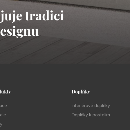
uje tradici
designu
dukty
Doplňky
ace
Interiérové doplňky
ele
Doplňky k postelím
y