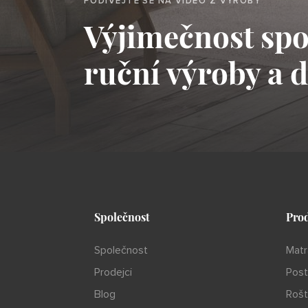
PODÍVEJTE SE NA VIDEO Z VÝROBY
Výjimečnost spoj
ruční výroby a 
Společnost
Pro
Společnost
Matr
Prodejci
Post
Blog
Rošt