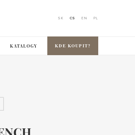
SK
CS
EN
PL
KDE KOUPIT?
KATALOGY
ENCH