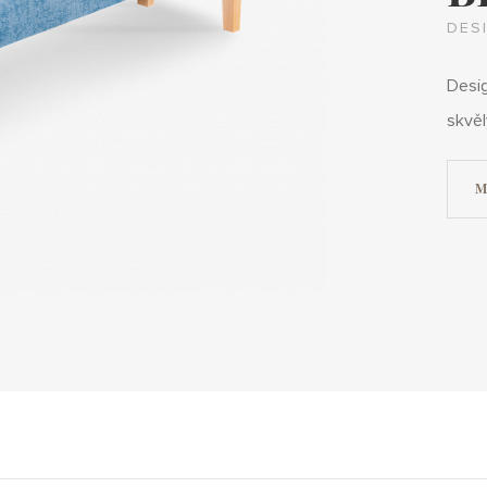
DES
Desig
skvěl
M