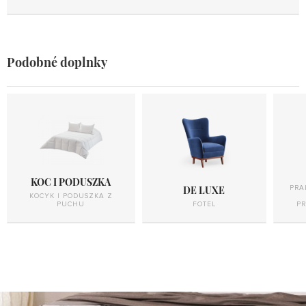
Podobné doplnky
KOC I PODUSZKA
DE LUXE
PRA
KOCYK I PODUSZKA Z
PUCHU
FOTEL
P