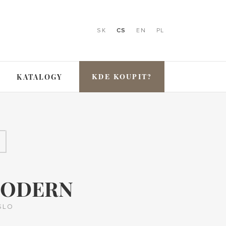
SK
CS
EN
PL
KDE KOUPIT?
KATALOGY
ODERN
SLO