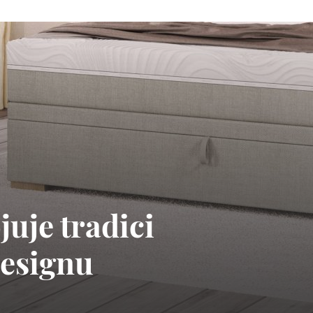
uje tradici
designu