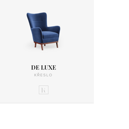
DE LUXE
KŘESLO