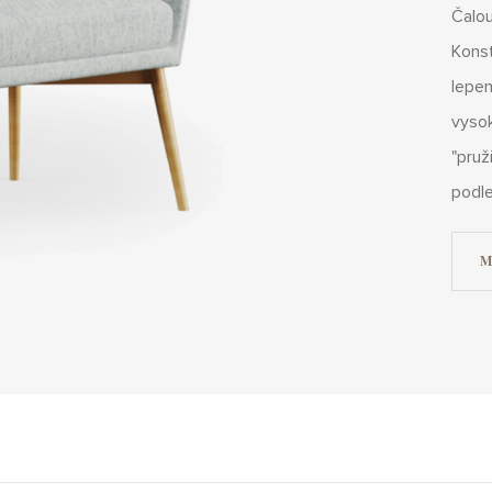
Čalo
Konst
lepen
vysok
"pruž
podl
M