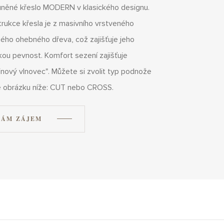
uněné křeslo MODERN v klasického designu.
rukce křesla je z masivního vrstveného
ého ohebného dřeva, což zajišťuje jeho
ou pevnost. Komfort sezení zajišťuje
inový vlnovec". Můžete si zvolit typ podnože
e obrázku níže: CUT nebo CROSS.
ÁM ZÁJEM