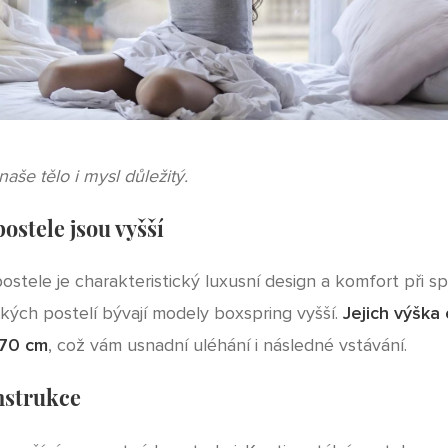
aše tělo i mysl důležitý.
ostele jsou vyšší
ostele je charakteristický luxusní design a komfort při s
ických postelí bývají modely boxspring vyšší.
Jejich výška 
 70 cm
, což vám usnadní uléhání i následné vstávání.
nstrukce