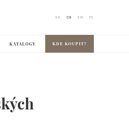
SK
CS
EN
PL
KDE KOUPIT?
KATALOGY
ských