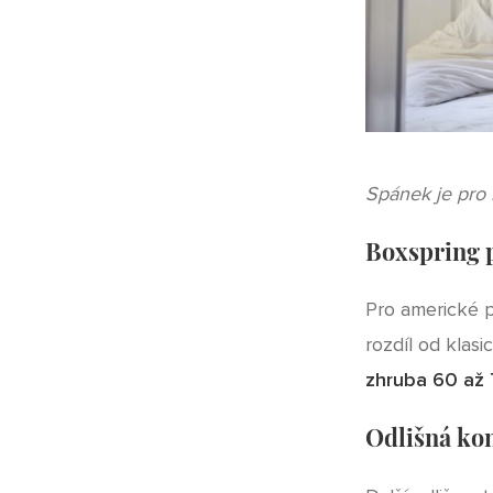
Spánek je pro n
Boxspring p
Pro americké p
rozdíl od klas
zhruba 60 až
Odlišná ko