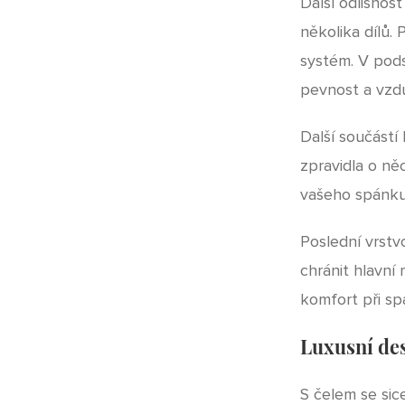
Další odlišnos
několika dílů. 
systém. V pods
pevnost a vzd
Další součástí
zpravidla o něc
vašeho spánku
Poslední vrstv
chránit hlavní
komfort při sp
Luxusní des
S čelem se sic