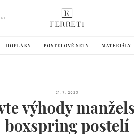
AKT
DOPLŇKY
POSTELOVÉ SETY
MATERIÁLY
21. 7. 2023
vte výhody manžel
boxspring postelí