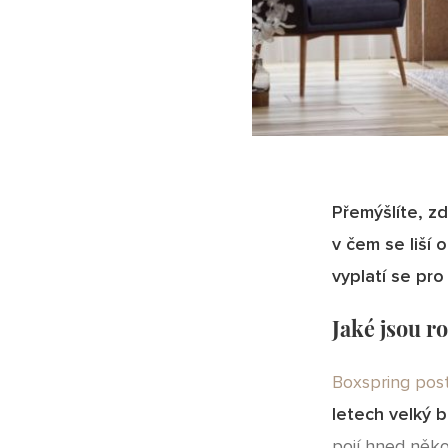
Přemýšlíte, z
v čem se liší 
vyplatí se pro
Jaké jsou r
Boxspring pos
letech velký 
pojí hned něko