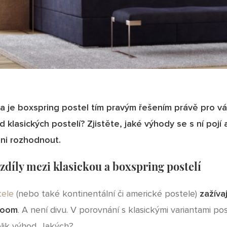
da je boxspring postel tím pravým řešením právě pro vá
od klasických postelí? Zjistěte, jaké výhody se s ní pojí
 ni rozhodnout.
ozdíly mezi klasickou a boxspring postelí
tele
(nebo také kontinentální či americké postele)
zažíva
boom
. A není divu. V porovnání s klasickými variantami pos
lik výhod. Jakých?