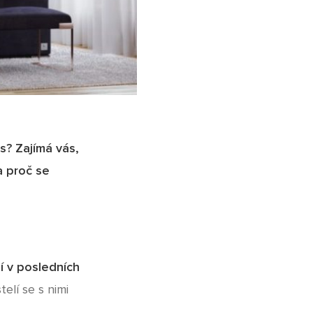
s? Zajímá vás,
 a proč se
jí v posledních
telí se s nimi