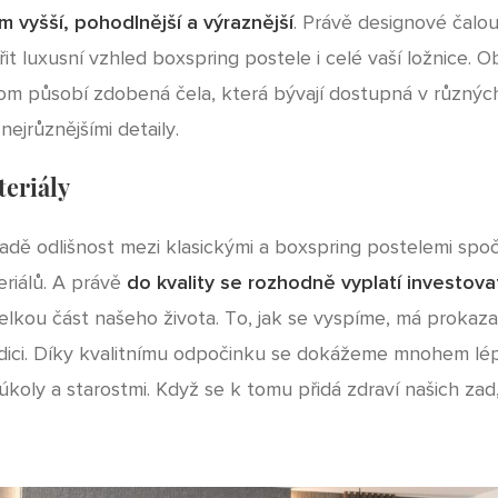
 vyšší, pohodlnější a výraznější
. Právě designové čalo
t luxusní vzhled boxspring postele i celé vaší ložnice. O
tom působí zdobená čela, která bývají dostupná v různý
ejrůznějšími detaily.
teriály
adě odlišnost mezi klasickými a boxspring postelemi spočí
riálů. A právě
do kvality se rozhodně vyplatí investova
velkou část našeho života. To, jak se vyspíme, má prokazat
ndici. Díky kvalitnímu odpočinku se dokážeme mnohem lé
koly a starostmi. Když se k tomu přidá zdraví našich zad