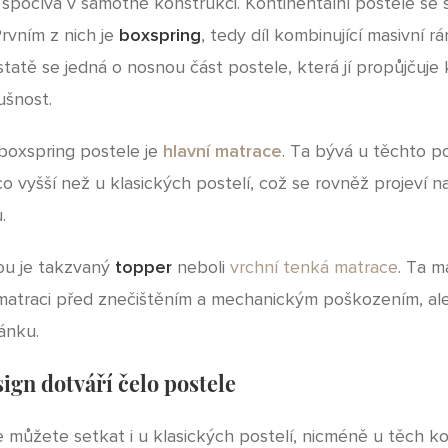
t spočívá v samotné konstrukci. Kontinentální postele se 
Prvním z nich je
boxspring
, tedy díl kombinující masivní r
tatě se jedná o nosnou část postele, která jí propůjčuje
ušnost.
 boxspring postele je
hlavní matrace
. Ta bývá u těchto p
o vyšší než u klasických postelí, což se rovněž projeví na
.
ou je takzvaný
topper
neboli
vrchní tenká matrace
. Ta m
 matraci před znečištěním a mechanickým poškozením, ale
ánku.
ign dotváří čelo postele
e můžete setkat i u klasických postelí, nicméně u těch k