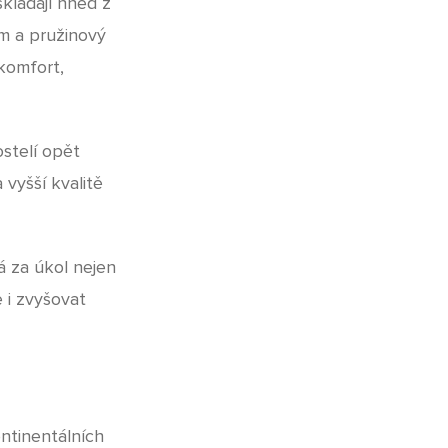
skládají hned z
ám a pružinový
 komfort,
ostelí opět
 vyšší kvalitě
á za úkol nejen
 i zvyšovat
ontinentálních