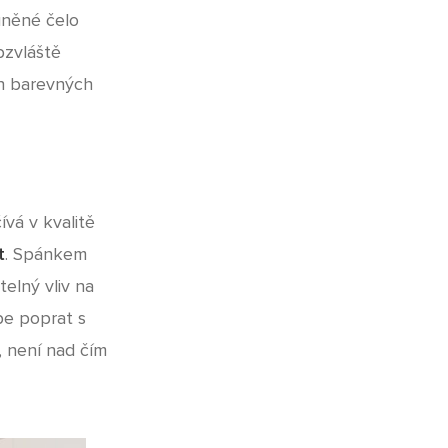
uněné čelo
bzvláště
ch barevných
vá v kvalitě
t
. Spánkem
elný vliv na
pe poprat s
, není nad čím