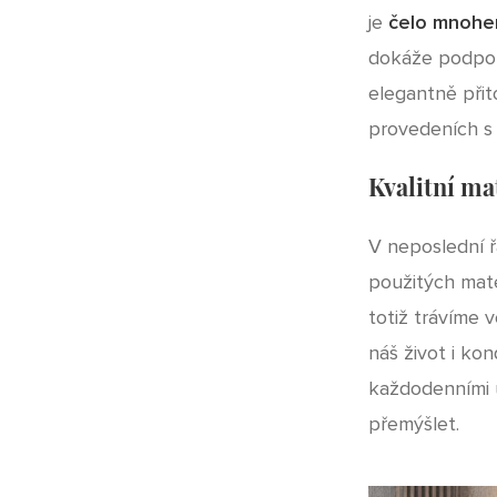
je
čelo mnohem
dokáže podpoři
elegantně při
provedeních s n
Kvalitní ma
V neposlední ř
použitých mate
totiž trávíme 
náš život i ko
každodenními ú
přemýšlet.