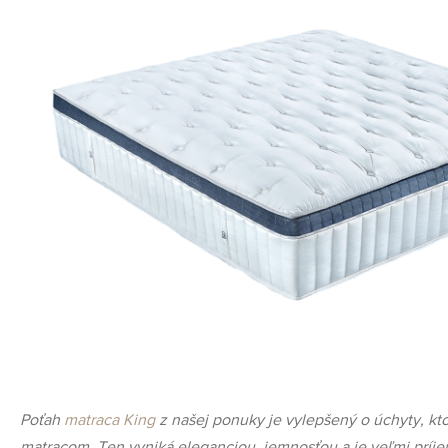
Poťah
matraca King
z našej ponuky je vylepšený o úchyty, kt
matracom. Ten vyniká eleganciou, jemnosťou a je veľmi príje