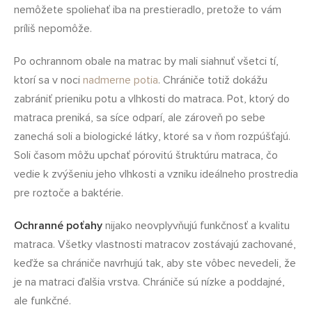
nemôžete spoliehať iba na prestieradlo, pretože to vám
príliš nepomôže.
Po ochrannom obale na matrac by mali siahnuť všetci tí,
ktorí sa v noci
nadmerne potia
. Chrániče totiž dokážu
zabrániť prieniku potu a vlhkosti do matraca. Pot, ktorý do
matraca preniká, sa síce odparí, ale zároveň po sebe
zanechá soli a biologické látky, ktoré sa v ňom rozpúšťajú.
Soli časom môžu upchať pórovitú štruktúru matraca, čo
vedie k zvýšeniu jeho vlhkosti a vzniku ideálneho prostredia
pre roztoče a baktérie.
Ochranné poťahy
nijako neovplyvňujú funkčnosť a kvalitu
matraca. Všetky vlastnosti matracov zostávajú zachované,
keďže sa chrániče navrhujú tak, aby ste vôbec nevedeli, že
je na matraci ďalšia vrstva. Chrániče sú nízke a poddajné,
ale funkčné.