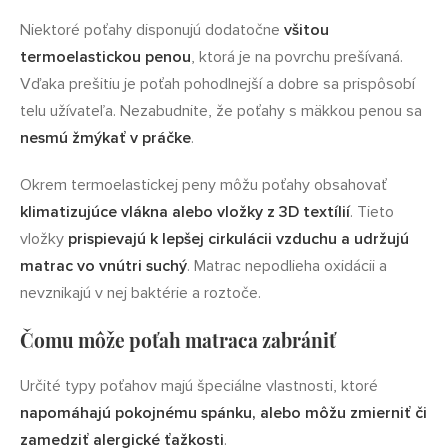
Niektoré poťahy disponujú dodatočne
všitou
termoelastickou penou
, ktorá je na povrchu prešívaná.
Vďaka prešitiu je poťah pohodlnejší a dobre sa prispôsobí
telu užívateľa. Nezabudnite, že poťahy s mäkkou penou sa
nesmú žmýkať v práčke
.
Okrem termoelastickej peny môžu poťahy obsahovať
klimatizujúce vlákna alebo vložky z 3D textílií
. Tieto
vložky
prispievajú k lepšej cirkulácii vzduchu a udržujú
matrac vo vnútri suchý
. Matrac nepodlieha oxidácii a
nevznikajú v nej baktérie a roztoče.
Čomu môže poťah matraca zabrániť
Určité typy poťahov majú špeciálne vlastnosti, ktoré
napomáhajú pokojnému spánku, alebo môžu zmierniť či
zamedziť alergické ťažkosti
.