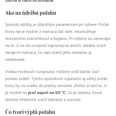
zistite si tieto informácie
.
Ako na údržbu poťahu
Spôsob údržby je dôležitým parametrom pri výbere. Poťah,
ktorý nie je možné z matraca dať dole, neumožňuje
dostatočnú starostlivosť a hygienu. Pri výbere sa zamerajte
na to, či sa dá rozopnúť najmenej na dvoch, ideálne troch
okrajoch matraca, čo vám uľahčí jeho snímanie aj
navliekanie.
Vďaka možnosti rozopnutia, môžete prať každú časť
poťahu zvlášť. Týmto spôsobom vyperiete aj veľký poťah,
ktorý by sa vcelku do práčky nevošiel. Zistite si tiež to, či
je možné ho
prať aspoň na 60 °C
, čo je teplota, ktorá
dokáže efektívne zničiť baktérie a roztoče.
Čo tvorí výplň poťahu