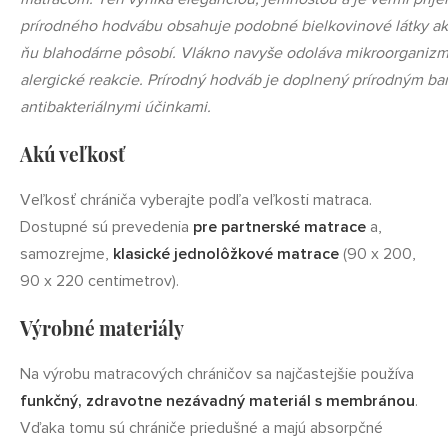
prírodného hodvábu obsahuje podobné bielkovinové látky ako
ňu blahodárne pôsobí. Vlákno navyše odoláva mikroorganiz
alergické reakcie. Prírodný hodváb je doplnený prírodným 
antibakteriálnymi účinkami.
Akú veľkosť
Veľkosť chrániča vyberajte podľa veľkosti matraca.
Dostupné sú prevedenia
pre partnerské matrace
a,
samozrejme,
klasické jednolôžkové matrace
(90 x 200,
90 x 220 centimetrov).
Výrobné materiály
Na výrobu matracových chráničov sa najčastejšie používa
funkčný, zdravotne nezávadný materiál s membránou
.
Vďaka tomu sú chrániče priedušné a majú absorpčné