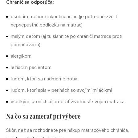
Chránič sa odporúča:
osobám trpiacim inkontinenciou (je potrebné zvoliť
nepriepustnú podložku na matrac)
malým deťom (aj tu siahnite po chrániči matraca proti
pomočovaniu)
alergikom
ležiacim pacientom
ľuďom, ktorí sa nadmerne potia
ľuďom, ktorí spia v perinách so svojimi miláčikmi
všetkým, ktorí chcú predĺžiť životnosť svojou matraca
Na čo sa zamerať pri výbere
Skôr, než sa rozhodnete pre nákup matracového chrániča,