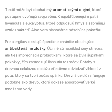
Textil môže byť obohatený
aromatickými olejmi
, ktoré
postupne uvoľňujú svoju vôňu. K najobľúbenejším patrí
levanduľa a eukalyptus, ktoré odpudzujú hmyz a zabraňujú
vzniku baktérií. Aloe vera blahodárne pôsobí na pokožku.
Pre alergikov existujú špeciálne chrániče obsahujúce
antibakteriálne zložky
. Účinné sú napríklad ióny striebra,
ale tiež impregnácia probiotikami, ktoré sa živia šupinkami
pokožky, čím zamedzujú liahnutiu roztočov. Poťahy s
drevnou celulózou dokážu efektívne odvádzať vlhkosť z
potu, ktorý sa tvorí počas spánku. Drevná celulóza funguje
podobne ako drevo, ktoré dokáže absorbovať veľké
množstvo vody.