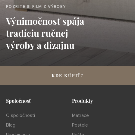
POZRITE SI FILM Z VÝROBY
Výnimočnosť spája
tradíciu ručnej
výroby a dizajnu
KDE KÚPIŤ?
Spoločnosť
Produkty
O spoločnosti
Matrace
Blog
Postele
Predajcovia
Rošty