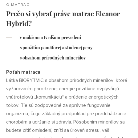
O MATRACI
Prečo si vybrať práve matrac Eleanor
Hybrid?
v mäkšom a tvrdšom prevedení
s použitím pamäťovej a studenej peny
s obsahom prírodných minerálov
Poťah matraca
Látka BIORYTMIC s obsahom prírodných minerálov, ktoré
vyžarovaním prirodzenej energie pozitívne ovplyvňujú
vnútrotelovú „komunikáciu“ a prúdenie energetických
tokov. Tie sú zodpovedné za správne fungovanie
organizmu, čo je základný predpoklad pre predchádzanie
chorobám a udržanie si zdravia. Pôsobením minerálov sa
budete cítiť omladení, zníži sa úroveň stresu, váš