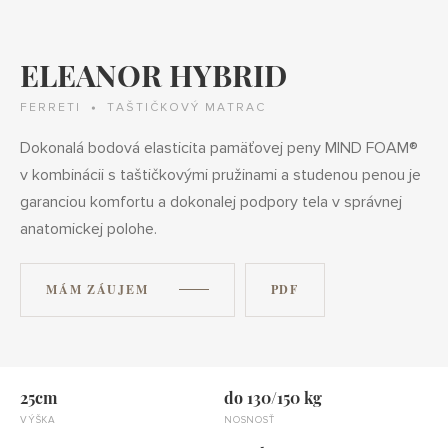
ELEANOR HYBRID
FERRETI
TAŠTIČKOVÝ MATRAC
Dokonalá bodová elasticita pamäťovej peny MIND FOAM®
v kombinácii s taštičkovými pružinami a studenou penou je
garanciou komfortu a dokonalej podpory tela v správnej
anatomickej polohe.
MÁM ZÁUJEM
PDF
25cm
do 130/150 kg
VÝŠKA
NOSNOSŤ