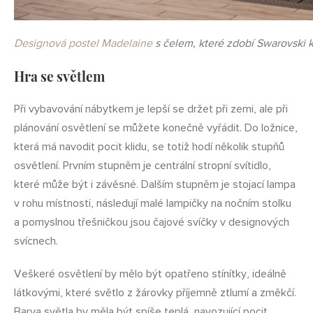
Designová postel Madelaine
s čelem, které zdobí Swarovski k
Hra se světlem
Při vybavování nábytkem je lepší se držet při zemi, ale při
plánování osvětlení se můžete konečně vyřádit. Do ložnice,
která má navodit pocit klidu, se totiž hodí několik stupňů
osvětlení. Prvním stupněm je centrální stropní svítidlo,
které může být i závěsné. Dalším stupněm je stojací lampa
v rohu místnosti, následují malé lampičky na nočním stolku
a pomyslnou třešničkou jsou čajové svíčky v designových
svícnech.
Veškeré osvětlení by mělo být opatřeno stínítky, ideálně
látkovými, které světlo z žárovky příjemně ztlumí a změkčí.
Barva světla by měla být spíše teplá, navozující pocit