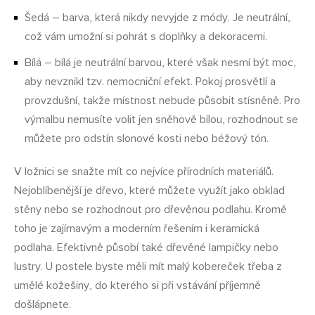
Šedá – barva, která nikdy nevyjde z módy. Je neutrální,
což vám umožní si pohrát s doplňky a dekoracemi.
Bílá – bílá je neutrální barvou, které však nesmí být moc,
aby nevznikl tzv. nemocniční efekt. Pokoj prosvětlí a
provzdušní, takže místnost nebude působit stísněně. Pro
výmalbu nemusíte volit jen sněhově bílou, rozhodnout se
můžete pro odstín slonové kosti nebo béžový tón.
V ložnici se snažte mít co nejvíce přírodních materiálů.
Nejoblíbenější je dřevo, které můžete využít jako obklad
stěny nebo se rozhodnout pro dřevěnou podlahu. Kromě
toho je zajímavým a moderním řešením i keramická
podlaha. Efektivně působí také dřevěné lampičky nebo
lustry. U postele byste měli mít malý kobereček třeba z
umělé kožešiny, do kterého si při vstávání příjemně
došlápnete.