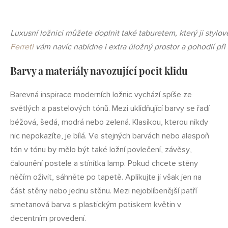
Luxusní ložnici můžete doplnit také taburetem, který ji stylo
Ferreti
vám navíc nabídne i extra úložný prostor a pohodlí při
Barvy a materiály navozující pocit klidu
Barevná inspirace moderních ložnic vychází spíše ze
světlých a pastelových tónů. Mezi uklidňující barvy se řadí
béžová, šedá, modrá nebo zelená. Klasikou, kterou nikdy
nic nepokazíte, je bílá. Ve stejných barvách nebo alespoň
tón v tónu by mělo být také ložní povlečení, závěsy,
čalounění postele a stínítka lamp. Pokud chcete stěny
něčím oživit, sáhněte po tapetě. Aplikujte ji však jen na
část stěny nebo jednu stěnu. Mezi nejoblíbenější patří
smetanová barva s plastickým potiskem květin v
decentním provedení.