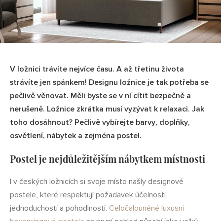
V ložnici trávíte nejvíce času. A až třetinu života
strávíte jen spánkem! Designu ložnice je tak potřeba se
pečlivě věnovat. Měli byste se v ní cítit bezpečně a
nerušeně. Ložnice zkrátka musí vyzývat k relaxaci. Jak
toho dosáhnout? Pečlivě vybírejte barvy, doplňky,
osvětlení, nábytek a zejména postel.
Postel je nejdůležitějším nábytkem místnosti
I v českých ložnicích si svoje místo našly designové
postele, které respektují požadavek účelnosti,
jednoduchosti a pohodlnosti.
Celočalouněné luxusní