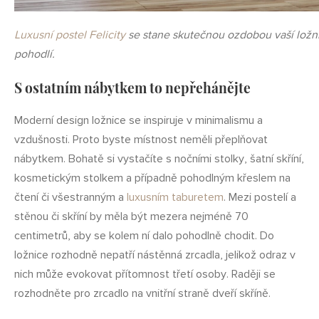
Luxusní postel Felicity
se stane skutečnou ozdobou vaší ložn
pohodlí.
S ostatním nábytkem to nepřehánějte
Moderní design ložnice se inspiruje v minimalismu a
vzdušnosti. Proto byste místnost neměli přeplňovat
nábytkem. Bohatě si vystačíte s nočními stolky, šatní skříní,
kosmetickým stolkem a případně pohodlným křeslem na
čtení či všestranným a
luxusním taburetem
. Mezi postelí a
stěnou či skříní by měla být mezera nejméně 70
centimetrů, aby se kolem ní dalo pohodlně chodit. Do
ložnice rozhodně nepatří nástěnná zrcadla, jelikož odraz v
nich může evokovat přítomnost třetí osoby. Raději se
rozhodněte pro zrcadlo na vnitřní straně dveří skříně.