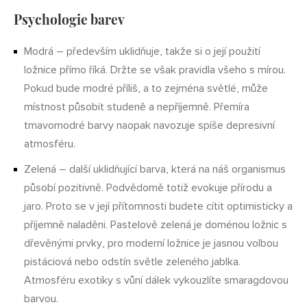
Psychologie barev
Modrá – především uklidňuje, takže si o její použití
ložnice přímo říká. Držte se však pravidla všeho s mírou.
Pokud bude modré příliš, a to zejména světlé, může
místnost působit studeně a nepříjemně. Přemíra
tmavomodré barvy naopak navozuje spíše depresivní
atmosféru.
Zelená – další uklidňující barva, která na náš organismus
působí pozitivně. Podvědomě totiž evokuje přírodu a
jaro. Proto se v její přítomnosti budete cítit optimisticky a
příjemně naladěni. Pastelově zelená je doménou ložnic s
dřevěnými prvky, pro moderní ložnice je jasnou volbou
pistáciová nebo odstín světle zeleného jablka.
Atmosféru exotiky s vůní dálek vykouzlíte smaragdovou
barvou.