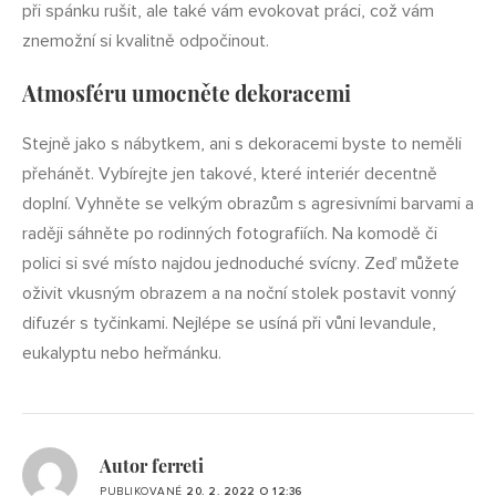
při spánku rušit, ale také vám evokovat práci, což vám
znemožní si kvalitně odpočinout.
Atmosféru umocněte dekoracemi
Stejně jako s nábytkem, ani s dekoracemi byste to neměli
přehánět. Vybírejte jen takové, které interiér decentně
doplní. Vyhněte se velkým obrazům s agresivními barvami a
raději sáhněte po rodinných fotografiích. Na komodě či
polici si své místo najdou jednoduché svícny. Zeď můžete
oživit vkusným obrazem a na noční stolek postavit vonný
difuzér s tyčinkami. Nejlépe se usíná při vůni levandule,
eukalyptu nebo heřmánku.
Autor ferreti
PUBLIKOVANÉ
20. 2. 2022 O 12:36