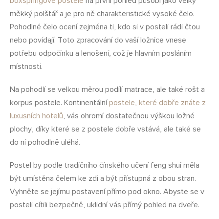
boxspringové postele
na první pohled působí jako velký
měkký polštář a je pro ně charakteristické vysoké čelo.
Pohodlné čelo ocení zejména ti, kdo si v posteli rádi čtou
nebo povídají. Toto zpracování do vaší ložnice vnese
potřebu odpočinku a lenošení, což je hlavním posláním
místnosti.
Na pohodlí se velkou měrou podílí matrace, ale také rošt a
korpus postele. Kontinentální
postele, které dobře znáte z
luxusních hotelů
, vás ohromí dostatečnou výškou ložné
plochy, díky které se z postele dobře vstává, ale také se
do ní pohodlně uléhá.
Postel by podle tradičního čínského učení feng shui měla
být umístěna čelem ke zdi a být přístupná z obou stran.
Vyhněte se jejímu postavení přímo pod okno. Abyste se v
posteli cítili bezpečně, uklidní vás přímý pohled na dveře.