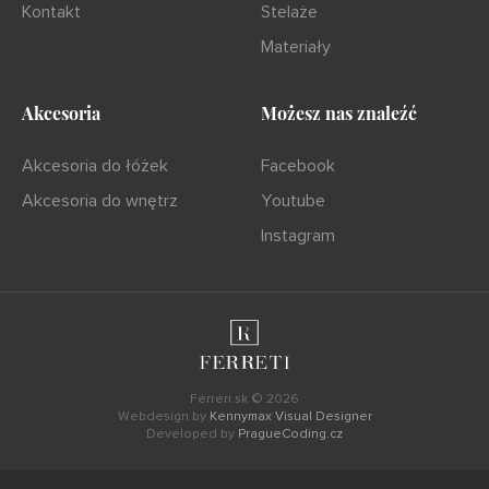
Kontakt
Stelaże
Materiały
Akcesoria
Możesz nas znaleźć
Akcesoria do łóżek
Facebook
Akcesoria do wnętrz
Youtube
Instagram
Ferreri.sk © 2026
Webdesign by
Kennymax Visual Designer
Developed by
PragueCoding.cz