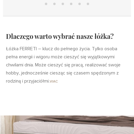
Design
UP
Mobil
22/32
Elektro
Lift UP
Metal
2
Lift UP
Dlaczego warto wybrać nasze łóżka?
Łóżka FERRETI – klucz do pełnego życia. Tylko osoba
pełna energii i wigoru może cieszyć się wyjątkowymi
chwilami dnia. Może cieszyć się pracą, realizować swoje
hobby, jednocześnie ciesząc się czasem spędzonym z
rodziną i przyjaciółmi.
VIAC