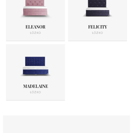
ELEANOR
FELICITY
ŁÓŻKO
ŁÓŻKO
MADELAINE
ŁÓŻKO