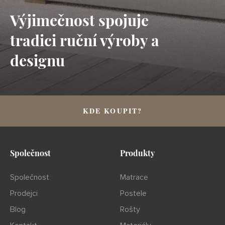
Výjimečnost spojuje
tradici ruční výroby a
designu
KDE KOUPIT?
Společnost
Produkty
Společnost
Matrace
Prodejci
Postele
Blog
Rošty