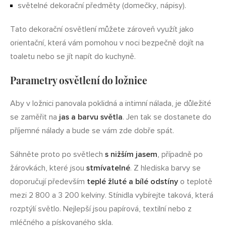
světelné dekorační předměty (domečky, nápisy).
Tato dekorační osvětlení můžete zároveň využít jako
orientační, která vám pomohou v noci bezpečně dojít na
toaletu nebo se jít napít do kuchyně.
Parametry osvětlení do ložnice
Aby v ložnici panovala poklidná a intimní nálada, je důležité
se zaměřit na
jas a barvu světla
. Jen tak se dostanete do
příjemné nálady a bude se vám zde dobře spát.
Sáhněte proto po světlech
s nižším jasem
, případně po
žárovkách, které jsou
stmívatelné
. Z hlediska barvy se
doporučují především
teplé žluté a bílé odstíny
o teplotě
mezi 2 800 a 3 200 kelviny. Stínidla vybírejte taková, která
rozptýlí světlo. Nejlepší jsou papírová, textilní nebo z
mléčného a pískovaného skla.