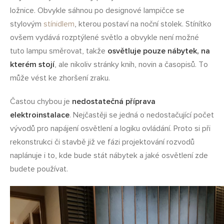
ložnice. Obvykle sáhnou po designové lampičce se
stylovým
stínidlem
, kterou postaví na noční stolek. Stínítko
ovšem vydává rozptýlené světlo a obvykle není možné
tuto lampu směrovat, takže
osvětluje pouze nábytek, na
kterém stojí
, ale nikoliv stránky knih, novin a časopisů. To
může vést ke zhoršení zraku.
Častou chybou je
nedostatečná příprava
elektroinstalace
. Nejčastěji se jedná o nedostačující počet
vývodů pro napájení osvětlení a logiku ovládání. Proto si při
rekonstrukci či stavbě již ve fázi projektování rozvodů
naplánuje i to, kde bude stát nábytek a jaké osvětlení zde
budete používat.