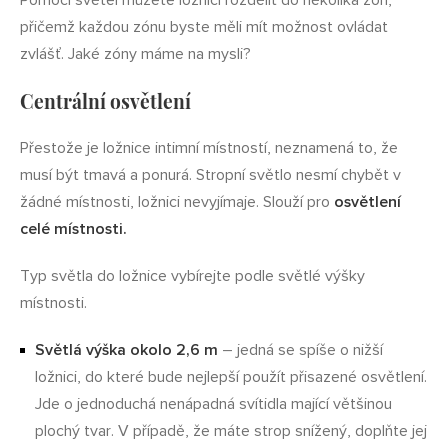
Pomocí světel můžete ložnici rozdělit do několika zón,
přičemž každou zónu byste měli mít možnost ovládat
zvlášť. Jaké zóny máme na mysli?
Centrální osvětlení
Přestože je ložnice intimní místností, neznamená to, že
musí být tmavá a ponurá. Stropní světlo nesmí chybět v
žádné místnosti, ložnici nevyjímaje. Slouží pro
osvětlení
celé místnosti.
Typ světla do ložnice vybírejte podle světlé výšky
místnosti.
Světlá výška okolo 2,6 m
– jedná se spíše o nižší
ložnici, do které bude nejlepší použít přisazené osvětlení.
Jde o jednoduchá nenápadná svítidla mající většinou
plochý tvar. V případě, že máte strop snížený, doplňte jej