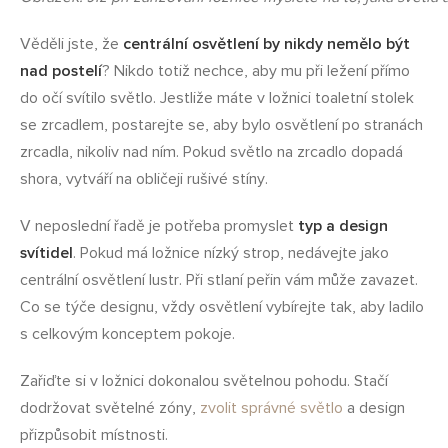
Věděli jste, že
centrální osvětlení by nikdy nemělo být
nad postelí
? Nikdo totiž nechce, aby mu při ležení přímo
do očí svítilo světlo. Jestliže máte v ložnici toaletní stolek
se zrcadlem, postarejte se, aby bylo osvětlení po stranách
zrcadla, nikoliv nad ním. Pokud světlo na zrcadlo dopadá
shora, vytváří na obličeji rušivé stíny.
V neposlední řadě je potřeba promyslet
typ a design
svítidel
. Pokud má ložnice nízký strop, nedávejte jako
centrální osvětlení lustr. Při stlaní peřin vám může zavazet.
Co se týče designu, vždy osvětlení vybírejte tak, aby ladilo
s celkovým konceptem pokoje.
Zařiďte si v ložnici dokonalou světelnou pohodu. Stačí
dodržovat světelné zóny,
zvolit správné světlo
a design
přizpůsobit místnosti.