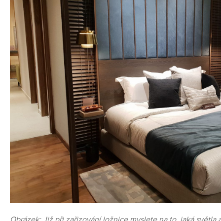
Obrázek: Již při zařizování ložnice myslete na to, jaká světla