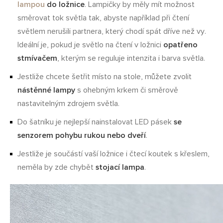
lampou
do ložnice
. Lampičky by měly mít možnost
směrovat tok světla tak, abyste například při čtení
světlem nerušili partnera, který chodí spát dříve než vy.
Ideální je, pokud je světlo na čtení v ložnici
opatřeno
stmívačem
, kterým se reguluje intenzita i barva světla.
Jestliže chcete šetřit místo na stole, můžete zvolit
nástěnné lampy
s ohebným krkem či směrově
nastavitelným zdrojem světla.
Do šatníku je nejlepší nainstalovat LED pásek
se
senzorem pohybu rukou nebo dveří
.
Jestliže je součástí vaší ložnice i čtecí koutek s křeslem,
neměla by zde chybět
stojací lampa
.