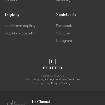
Kontakt
Materiály
Doplňky
Najdete nás
Interiérové doplňky
Facebook
Doplňky k postelím
Youtube
Instagram
Ferreri.sk © 2026
Webdesign by
Kennymax Visual Designer
Developed by
PragueCoding.cz
Le Chomat