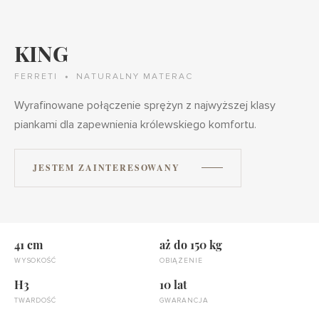
KING
FERRETI
NATURALNY MATERAC
Wyrafinowane połączenie sprężyn z najwyższej klasy
piankami dla zapewnienia królewskiego komfortu.
JESTEM ZAINTERESOWANY
41 cm
aż do 150 kg
WYSOKOŚĆ
OBIĄŻENIE
H3
10 lat
TWARDOŚĆ
GWARANCJA