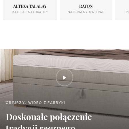
ALTEZA TALALAY
RAYON
MATERAC NATURALNY
NATURALNY MATERAC
P
OBEJRZYJ WIDEO Z FABRYKI
Doskonałe połączenie
tradycji ręcznego