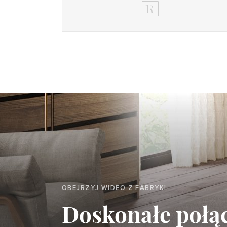
OBEJRZYJ WIDEO Z FABRYKI
Doskonałe połą