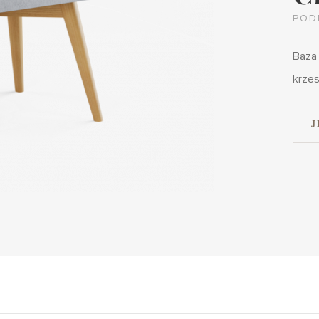
POD
Baza
krzes
J