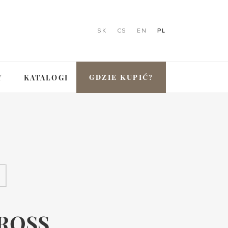
SK
CS
EN
PL
GDZIE KUPIĆ?
Y
KATALOGI
ROSS