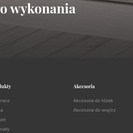
go wykonania
dukty
Akcesoria
erace
Akcesoria do łóżek
ka
Akcesoria do wnętrz
aże
riały