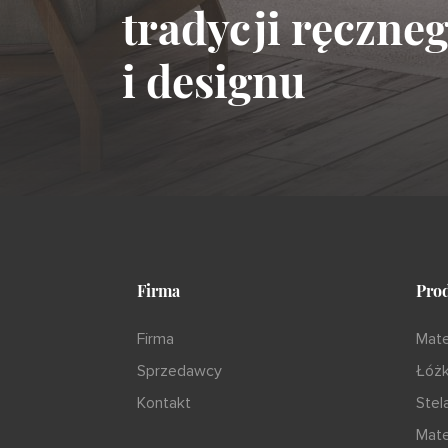
tradycji ręczne
i designu
Firma
Pro
Firma
Mat
Sprzedawcy
Łóż
Kontakt
Stel
Mate