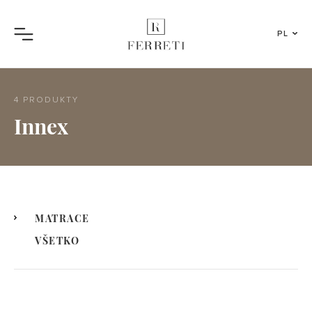
PL
Menu
4 PRODUKTY
Innex
MATRACE
VŠETKO