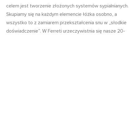
celem jest tworzenie złożonych systemów sypialnianych.
Skupiamy się na każdym elemencie łóżka osobno, a
wszystko to z zamiarem przekształcenia snu w „słodkie
doświadczenie”. W Ferreti urzeczywistnia się nasze 20-
letnie doświadczenie w produkcji towarów zapewniających
zdrowy sen.
Akcesoria do
łóżek
POKAŻ WIĘCEJ
BLATY MATERACY
KOŁDRY I PODUSZKI